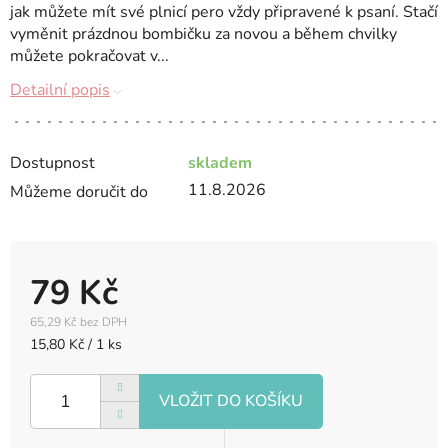
jak můžete mít své plnicí pero vždy připravené k psaní. Stačí
vyměnit prázdnou bombičku za novou a během chvilky
můžete pokračovat v...
Detailní popis
Dostupnost
skladem
11.8.2026
Můžeme doručit do
79 Kč
65,29 Kč bez DPH
Měrná
15,80 Kč / 1 ks
cena: