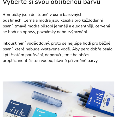
Vyberte si svou oblíbenou barvu
Bombičky jsou dostupné
v osmi barevných
odstínech.
Černá a modrá jsou klasika pro každodenní
psaní, tmavě modrá působí jemněji a elegantněji, červená
se hodí na opravy, poznámky nebo zvýraznění.
Inkoust není voděodolný,
proto se nejlépe hodí pro běžné
psaní, které nebude vystavené vodě. Aby pero dobře psalo
i při častém používání, doporučujeme ho občas
propláchnout čistou vodou, hlavně při změně barvy.