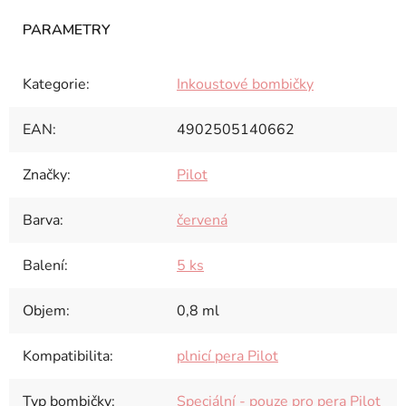
Kategorie
:
Inkoustové bombičky
EAN
:
4902505140662
Značky
:
Pilot
Barva
:
červená
Balení
:
5 ks
Objem
:
0,8 ml
Kompatibilita
:
plnicí pera Pilot
Typ bombičky
:
Speciální - pouze pro pera Pilot