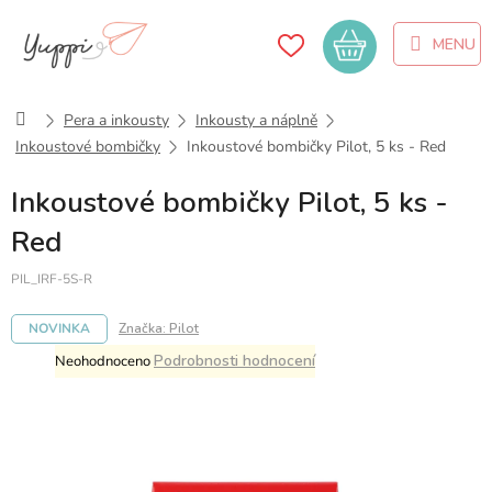
Přejít
na
Nákupní
obsah
košík
Domů
Pera a inkousty
Inkousty a náplně
Inkoustové bombičky
Inkoustové bombičky Pilot, 5 ks - Red
Inkoustové bombičky Pilot, 5 ks -
Red
PIL_IRF-5S-R
NOVINKA
Značka:
Pilot
Průměrné
Podrobnosti hodnocení
Neohodnoceno
hodnocení
produktu
je
0,0
z
5