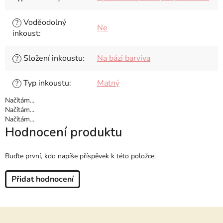
Voděodolný
?
Ne
inkoust
:
Složení inkoustu
:
Na bázi barviva
?
Typ inkoustu
:
Matný
?
Načítám...
Načítám...
Načítám...
Hodnocení produktu
Buďte první, kdo napíše příspěvek k této položce.
Přidat hodnocení
Z