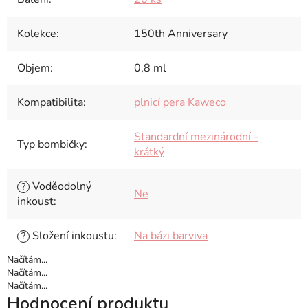
Kolekce
:
150th Anniversary
Objem
:
0,8 ml
Kompatibilita
:
plnicí pera Kaweco
Standardní mezinárodní -
Typ bombičky
:
krátký
Voděodolný
?
Ne
inkoust
:
Složení inkoustu
:
Na bázi barviva
?
Načítám...
Načítám...
Načítám...
Hodnocení produktu