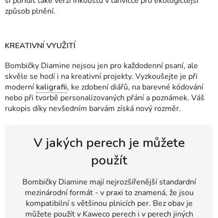
si pořídit také verzi inkoustu v lahvičce pro ekologičtější
způsob plnění.
KREATIVNÍ VYUŽITÍ
Bombičky Diamine nejsou jen pro každodenní psaní, ale
skvěle se hodí i na kreativní projekty. Vyzkoušejte je při
moderní
kaligrafii
, ke zdobení diářů, na barevné kódování
nebo při tvorbě personalizovaných přání a poznámek. Váš
rukopis díky nevšedním barvám získá nový rozměr.
V jakých perech je můžete
použít
Bombičky Diamine mají nejrozšířenější standardní
mezinárodní formát - v praxi to znamená, že jsou
kompatibilní s většinou plnicích per. Bez obav je
můžete použít v Kaweco perech i v perech jiných