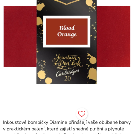
hvězdiček.
Inkoustové bombičky Diamine přinášejí vaše oblíbené barvy
v praktickém balení, které zajistí snadné plnění a plynulé