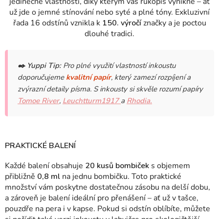
jedinečné vlastnosti, díky kterým váš rukopis vynikne – ať
už jde o jemné stínování nebo syté a plné tóny.
Exkluzivní
řada 16 odstínů vznikla k
150. výročí
značky a je poctou
dlouhé tradici.
✒️
Yuppi Tip:
Pro plné využití vlastností inkoustu
doporučujeme
kvalitní papír
, který zamezí rozpíjení a
zvýrazní detaily písma. S inkousty si skvěle rozumí papíry
Tomoe River
,
Leuchtturm1917
a
Rhodia.
PRAKTICKÉ BALENÍ
Každé balení obsahuje
20 kusů bombiček
s objemem
přibližně
0,8 ml
na jednu bombičku. Toto praktické
množství vám poskytne dostatečnou zásobu na delší dobu,
a zároveň je balení ideální pro přenášení – ať už v tašce,
pouzdře na pera i v kapse. Pokud si odstín oblíbíte, můžete