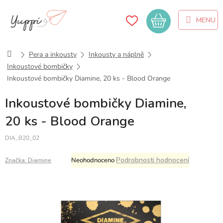
Přejít
na
Nákupní
obsah
košík
Domů
Pera a inkousty
Inkousty a náplně
Inkoustové bombičky
Inkoustové bombičky Diamine, 20 ks - Blood Orange
Inkoustové bombičky Diamine,
20 ks - Blood Orange
DIA_B20_02
Průměrné
Podrobnosti hodnocení
Neohodnoceno
Značka:
Diamine
hodnocení
produktu
je
0,0
z
5