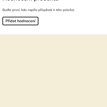
Buďte první, kdo napíše příspěvek k této položce.
Přidat hodnocení
Z
á
p
a
t
í