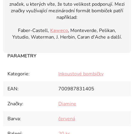
značek, u kterých víte, že tuto velikost podporují. Mezi
značky využívající mezinárodní formát bombiček patří
například:
Faber-Castell,
Kaweco
, Monteverde, Pelikan,
Ystudio, Waterman, J. Herbin, Caran d'Ache a další.
Kategorie
:
Inkoustové bombičky
EAN
:
700987831405
Značky
:
Diamine
Barva
:
červená
Balení
:
20 ks