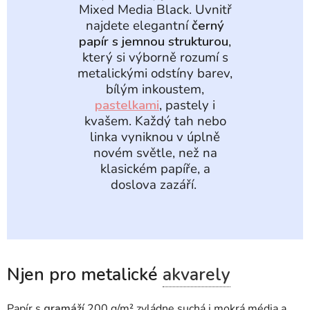
Mixed Media Black. Uvnitř
najdete elegantní
černý
papír s jemnou strukturou
,
který si výborně rozumí s
metalickými odstíny barev,
bílým inkoustem,
pastelkami
, pastely i
kvašem. Každý tah nebo
linka vyniknou v úplně
novém světle, než na
klasickém papíře, a
doslova zazáří.
Njen pro metalické
akvarely
Papír s
gramáží
200 g/m² zvládne suchá i mokrá média a