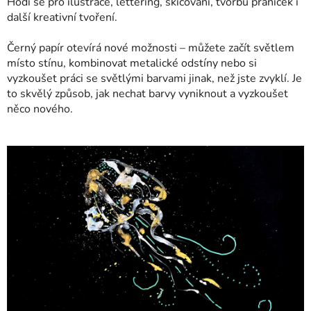
Hodí se pro ilustrace, lettering, skicování, tvorbu přáníček i
další kreativní tvoření.
Černý papír otevírá nové možnosti – můžete začít světlem
místo stínu, kombinovat metalické odstíny nebo si
vyzkoušet práci se světlými barvami jinak, než jste zvyklí. Je
to skvělý způsob, jak nechat barvy vyniknout a vyzkoušet
něco nového.