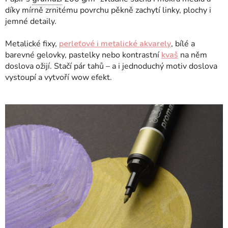
díky mírně zrnitému povrchu pěkně zachytí linky, plochy i
jemné detaily.
Metalické fixy,
perleťové i metalické akvarely
, bílé a
barevné gelovky, pastelky nebo kontrastní
kvaš
na něm
doslova ožijí. Stačí pár tahů – a i jednoduchý motiv doslova
vystoupí a vytvoří wow efekt.