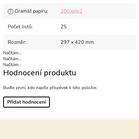
Gramáž papíru
:
200 g/m2
?
Počet listů
:
25
Rozměr
:
297 x 420 mm
Načítám...
Načítám...
Načítám...
Hodnocení produktu
Buďte první, kdo napíše příspěvek k této položce.
Přidat hodnocení
Z
á