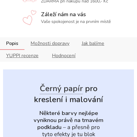
ZDARMA při nákupu nad 1600,- Kč
Záleží nám na vás
Vaše spokojenost je na prvním místě
Popis
Možnosti dopravy
Jak balíme
YUPPI recenze
Hodnocení
Černý papír
pro
kreslení i malování
Některé barvy nejlépe
vyniknou právě na tmavém
podkladu
– a přesně pro
tyto efekty je tu blok