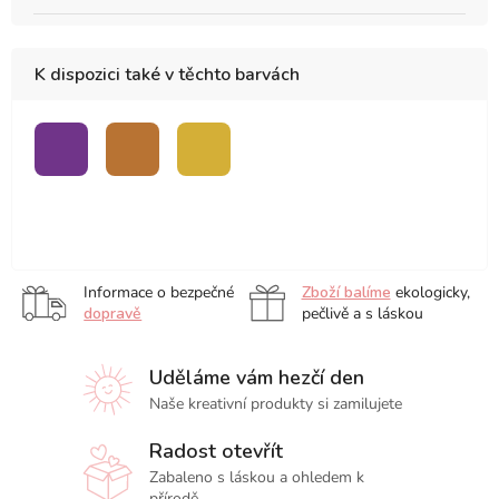
K dispozici také v těchto barvách
fialová
měděná
zlatá
Metalický
Metalický
Metalický
fix
fix
fix
Stabilo
Stabilo
Stabilo
Metalický
Pen
Pen
Pen
fix
68,
68,
68,
Stabilo
modrá
růžová
stříbrná
Informace o bezpečné
Zboží balíme
ekologicky,
Pen
dopravě
pečlivě a s láskou
68,
zelená
Uděláme vám hezčí den
Naše kreativní produkty si zamilujete
Radost otevřít
Zabaleno s láskou a ohledem k
přírodě