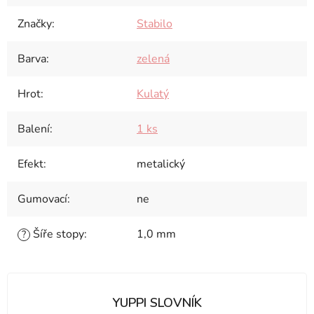
Značky
:
Stabilo
Barva
:
zelená
Hrot
:
Kulatý
Balení
:
1 ks
Efekt
:
metalický
Gumovací
:
ne
Šíře stopy
:
1,0 mm
?
YUPPI SLOVNÍK