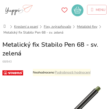
Přejít
na
Nákupní
obsah
košík
Domů
Kreslení a psaní
Fixy, zvýrazňovače
Metalické fixy
Metalický fix Stabilo Pen 68 - sv. zelená
Metalický fix Stabilo Pen 68 - sv.
zelená
68/843
Průměrné
Podrobnosti hodnocení
Neohodnoceno
hodnocení
produktu
je
0,0
z
5
hvězdiček.