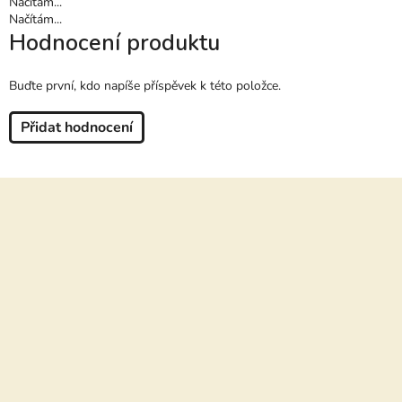
Načítám...
Načítám...
Hodnocení produktu
Buďte první, kdo napíše příspěvek k této položce.
Přidat hodnocení
Z
á
p
a
t
í