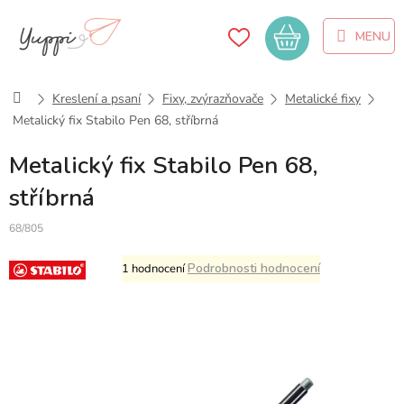
Přejít
na
Nákupní
obsah
košík
Domů
Kreslení a psaní
Fixy, zvýrazňovače
Metalické fixy
Metalický fix Stabilo Pen 68, stříbrná
Metalický fix Stabilo Pen 68,
stříbrná
68/805
Průměrné
Podrobnosti hodnocení
1 hodnocení
hodnocení
produktu
je
5,0
z
5
hvězdiček.