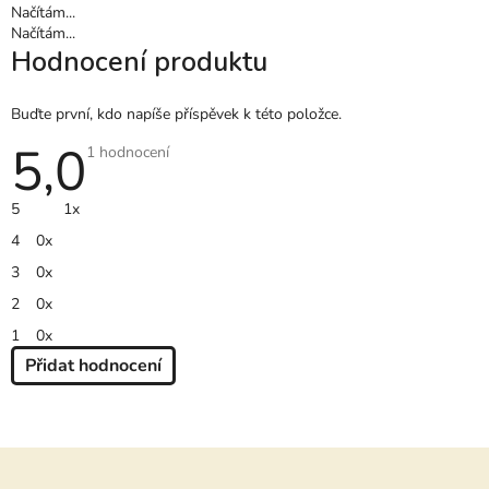
Načítám...
Načítám...
Hodnocení produktu
Buďte první, kdo napíše příspěvek k této položce.
5,0
Průměrné
1 hodnocení
hodnocení
produktu
je
5
1x
5,0
z
4
0x
5
hvězdiček.
3
0x
2
0x
1
0x
Přidat hodnocení
V
Ý
P
Z
I
S