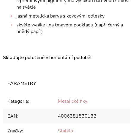
s prémiovými pigmenty má vysokou barevnou stálost
na světle
jasná metalická barva s kovovými odlesky
skvěle vynike i na tmavém podkladu (např. černý a
hnědý papír)
Skladujte položené v horiontální podobě!
Kategorie
:
Metalické fixy
EAN
:
4006381530132
Značky
:
Stabilo