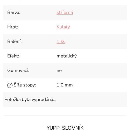
Barva
:
stříbrná
Hrot
:
Kulatý
Balení
:
1 ks
Efekt
:
metalický
Gumovací
:
ne
Šíře stopy
:
1,0 mm
?
Položka byla vyprodána…
YUPPI SLOVNÍK