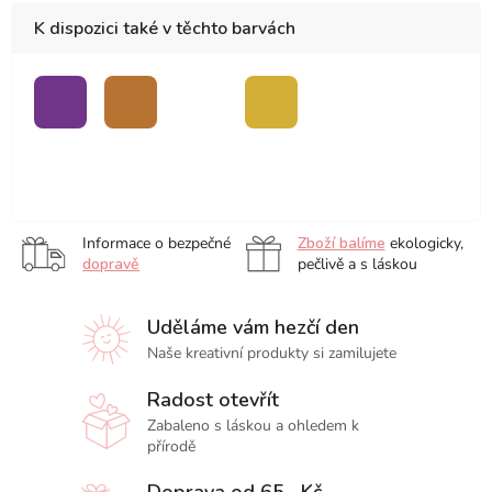
K dispozici také v těchto barvách
fialová
měděná
sv.
zlatá
Metalický
Metalický
zelená
fix
fix
Stabilo
Stabilo
Metalický
Pen
Pen
fix
68,
68,
Stabilo
modrá
růžová
Informace o bezpečné
Zboží balíme
ekologicky,
Pen
dopravě
pečlivě a s láskou
68,
zelená
Uděláme vám hezčí den
Naše kreativní produkty si zamilujete
Radost otevřít
Zabaleno s láskou a ohledem k
přírodě
Doprava od 65,- Kč