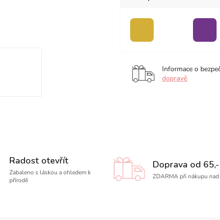
zlatá
sv.
fial
zelená
Informace o bezpe
dopravě
Radost otevřít
Doprava od 65,-
Zabaleno s láskou a ohledem k
ZDARMA při nákupu nad 
přírodě