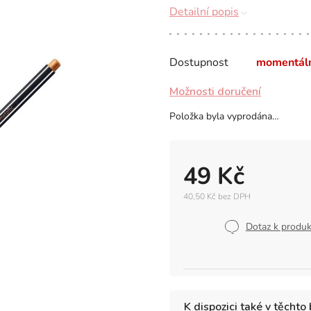
Detailní popis
Dostupnost
momentál
Možnosti doručení
Položka byla vyprodána…
49 Kč
40,50 Kč bez DPH
Měrná
cena:
Dotaz k produ
K dispozici také v těchto