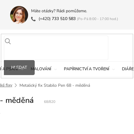
Máte otázky? Rádi pomůžeme.
(+420)
733 510 583
(Po-Pá 8:00 - 17:00 hod.)
HLEDAT
Í A PSANÍ
MALOVÁNÍ
PAPÍRNICTVÍ A TVOŘENÍ
DIÁŘE
ké fixy
Metalický fix Stabilo Pen 68 - měděná
8 - měděná
68/820