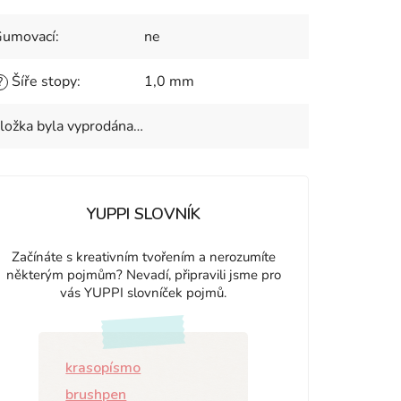
umovací
:
ne
Šíře stopy
:
1,0 mm
?
ložka byla vyprodána…
YUPPI SLOVNÍK
Začínáte s kreativním tvořením a nerozumíte
některým pojmům? Nevadí, připravili jsme pro
vás YUPPI slovníček pojmů.
krasopísmo
brushpen