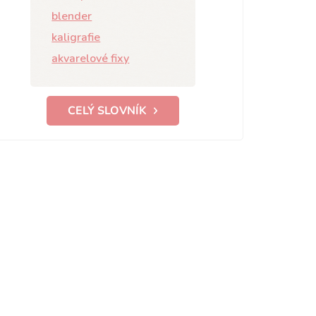
blender
kaligrafie
akvarelové fixy
CELÝ SLOVNÍK