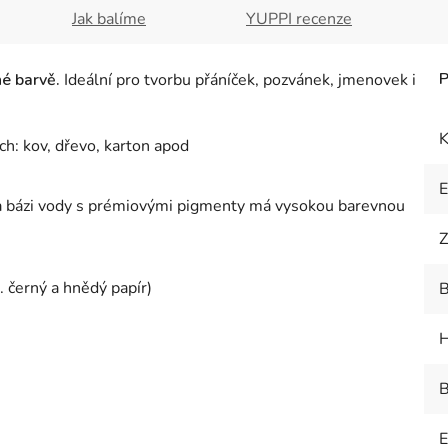
Jak balíme
YUPPI recenze
é barvě.
Ideální pro tvorbu přáníček, pozvánek, jmenovek i
K
ch: kov, dřevo, karton apod
 na bázi vody s prémiovými pigmenty má vysokou barevnou
Z
 černý a hnědý papír)
B
H
B
E