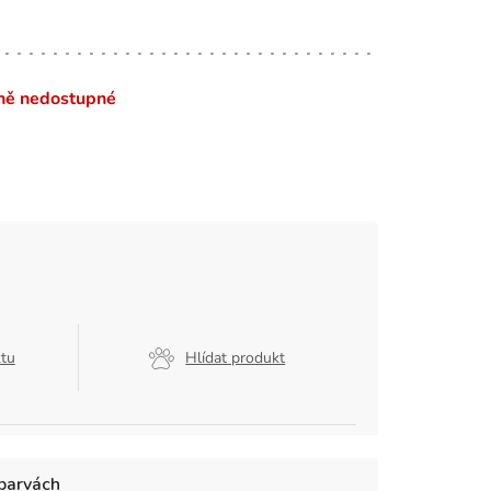
ně nedostupné
ktu
Hlídat produkt
 barvách