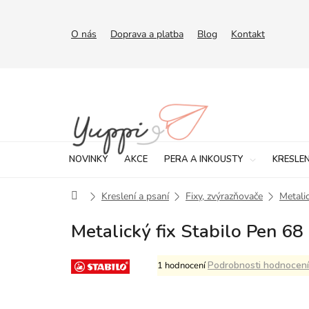
Přejít
na
obsah
O nás
Doprava a platba
Blog
Kontakt
NOVINKY
AKCE
PERA A INKOUSTY
KRESLEN
Domů
Kreslení a psaní
Fixy, zvýrazňovače
Metalic
Metalický fix Stabilo Pen 6
Průměrné
Podrobnosti hodnocení
1 hodnocení
hodnocení
produktu
je