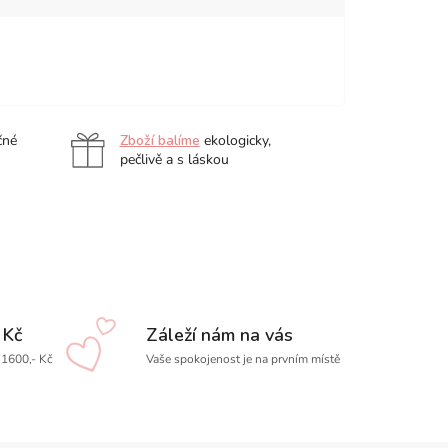
ová
Metalický
Metalický
Metalický
Metalický
fix
fix
fix
fix
Stabilo
Stabilo
Stabilo
Stabilo
Pen
Pen
Pen
Pen
čné
Zboží balíme
ekologicky,
68,
68,
68,
68,
pečlivě a s láskou
modrá
růžová
stříbrná
zelená
 Kč
Záleží nám na vás
1600,- Kč
Vaše spokojenost je na prvním místě