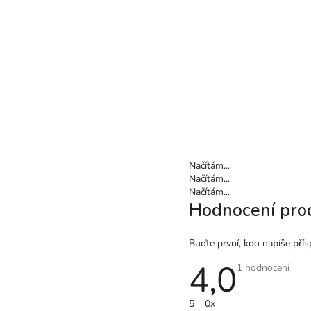
Načítám...
Načítám...
Načítám...
Hodnocení pro
Buďte první, kdo napíše přís
4,0
Průměrné
1 hodnocení
hodnocení
produktu
je
5
0x
4,0