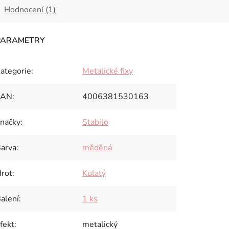
Hodnocení (1)
ategorie
:
Metalické fixy
EAN
:
4006381530163
načky
:
Stabilo
arva
:
měděná
rot
:
Kulatý
alení
:
1 ks
fekt
:
metalický