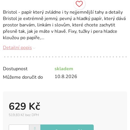
Bristol - papír který zvládne i ty nejjemnější tahy a detaily
Bristol je extrémně jemný, pevný a hladký papír, který dává
prostor barvám, linkám i slovům, které chcete zachytit
přesně tak, jak je máte v hlavě. Fixy, tužky i pera hladce
kloužou po papíře,...
Detailní popis
Dostupnost
skladem
10.8.2026
Můžeme doručit do
629 Kč
519,83 Kč bez DPH
Měrná
cena: