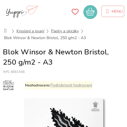
Přejít
na
Nákupní
obsah
košík
Domů
Kreslení a psaní
Papíry a skicáky
Blok Winsor & Newton Bristol, 250 g/m2 - A3
Blok Winsor & Newton Bristol,
250 g/m2 - A3
WN_6661546
Průměrné
Podrobnosti hodnocení
Neohodnoceno
hodnocení
produktu
je
0,0
z
5
hvězdiček.