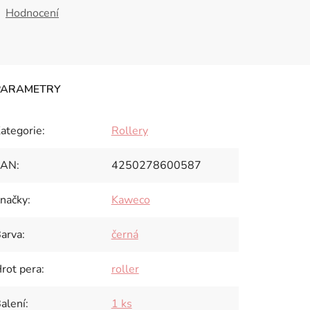
Hodnocení
ategorie
:
Rollery
EAN
:
4250278600587
načky
:
Kaweco
arva
:
černá
rot pera
:
roller
alení
:
1 ks