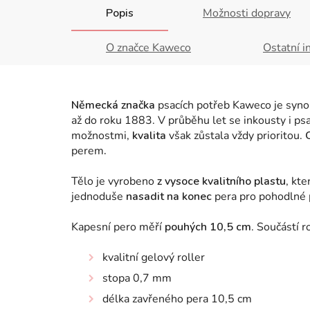
Popis
Možnosti dopravy
O značce Kaweco
Ostatní i
Německá značka
psacích potřeb Kaweco je synon
až do roku 1883. V průběhu let se inkousty i ps
možnostmi,
kvalita
však zůstala vždy prioritou.
perem
.
Tělo je vyrobeno
z vysoce kvalitního plastu
, kt
jednoduše
nasadit na konec
pera pro pohodlné 
Kapesní pero měří
pouhých 10,5 cm
. Součástí r
kvalitní gelový roller
stopa 0,7 mm
délka zavřeného pera 10,5 cm