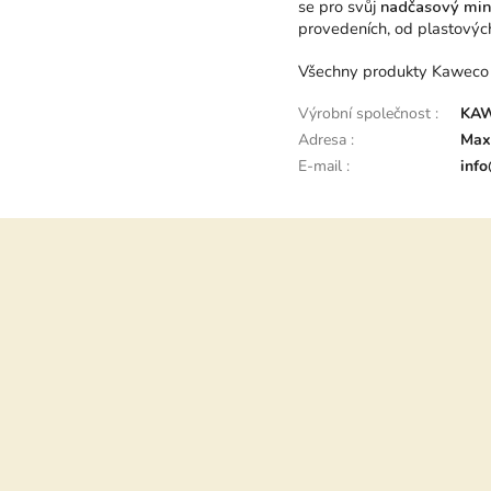
se pro svůj
nadčasový mini
provedeních, od plastových
Všechny produkty Kaweco js
Výrobní společnost
:
KAW
Adresa
:
Max
E-mail
:
inf
Z
á
p
a
t
í