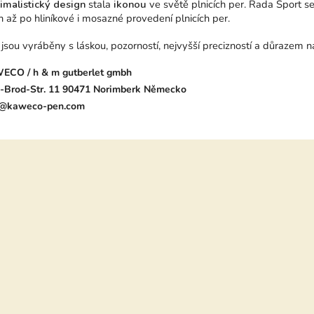
malistický design
stala
ikonou
ve světě plnicích per. Řada Sport s
 až po hliníkové i mosazné provedení plnicích per.
ou vyráběny s láskou, pozorností, nejvyšší precizností a důrazem na
ECO / h & m gutberlet gmbh
-Brod-Str. 11 90471 Norimberk Německo
o@kaweco-pen.com