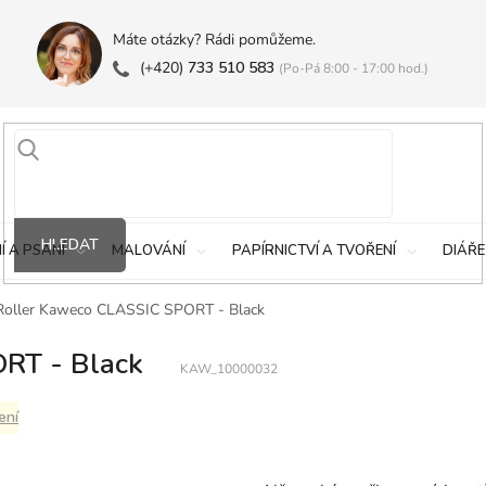
Máte otázky? Rádi pomůžeme.
(+420)
733 510 583
(Po-Pá 8:00 - 17:00 hod.)
HLEDAT
Í A PSANÍ
MALOVÁNÍ
PAPÍRNICTVÍ A TVOŘENÍ
DIÁŘE
Roller Kaweco CLASSIC SPORT - Black
RT - Black
KAW_10000032
ení