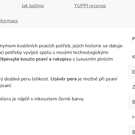
Jak balíme
YUPPI recenze
nformace
ymem kvalitních psacích potřeb, jejich historie se datuje
ací potřeby vyvíjeli spolu s novými technologickými
K
Objevujte kouzlo psaní a rukopisu
s luxusním plnícím
erý dodává peru lehkost.
Uzávěr pera
je možné při psaní
psaní.
Z
olleru je náplň s inkoustem černé barvy.
B
H
B