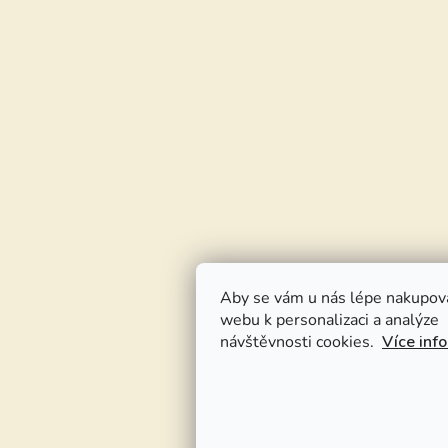
Aby se vám u nás lépe nakupov
webu k personalizaci a analýze
návštěvnosti cookies.
Více inf