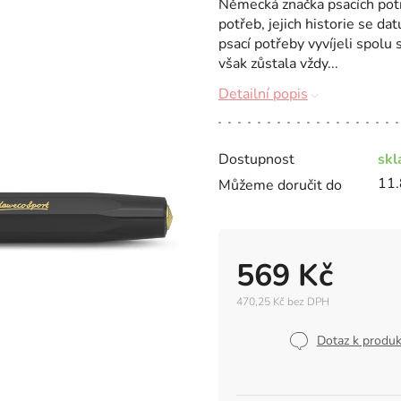
Německá značka psacích pot
potřeb, jejich historie se da
psací potřeby vyvíjeli spolu
však zůstala vždy...
Detailní popis
Dostupnost
sk
11.
Můžeme doručit do
569 Kč
470,25 Kč bez DPH
Měrná
cena:
Dotaz k produ