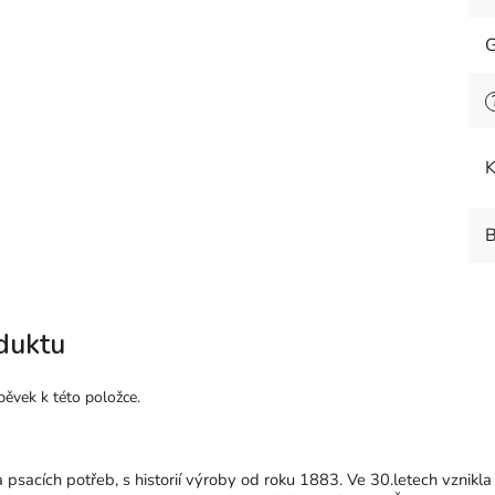
G
K
B
duktu
pěvek k této položce.
sacích potřeb, s historií výroby od roku 1883. Ve 30.letech vznikla