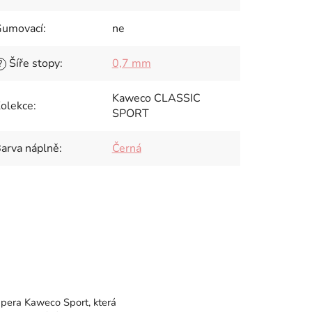
umovací
:
ne
Šíře stopy
:
0,7 mm
?
Kaweco CLASSIC
olekce
:
SPORT
arva náplně
:
Černá
 pera Kaweco Sport, která