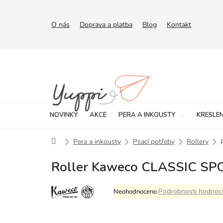
Přejít
na
obsah
O nás
Doprava a platba
Blog
Kontakt
NOVINKY
AKCE
PERA A INKOUSTY
KRESLEN
Domů
Pera a inkousty
Psací potřeby
Rollery
Roller Kaweco CLASSIC SPO
Průměrné
Podrobnosti hodnoc
Neohodnoceno
hodnocení
produktu
je