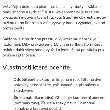
Vytvářejte dokonalá písmena, číslice, symboly a základní
tvary snadno a rychle! S Kutsuwa šablonami je kreslení
precizních motivů a tvarů hračkou.
Stačí jen obkreslit motiv
tužkou nebo linerem a vaše výtvory budou vypadat jako od
profesionála.
Šablona je
z pružného plastu,
díky kterému nehrozí její
rozlomení. Díky praktickému
15 cm pravítku v horní části
získáte další všestranné využití a jedinečnou pomůcku pro
tvoření i plánování.
Vlastnosti které oceníte
Oddělitelné a skladné:
Snadno ji rozdělíte na dvě
poloviny nebo složíte, což usnadňuje přenášení a
skladování.
Široká nabídka motivů:
Obsahuje kompletní abecedu
(bez diakritiky), číslice a znaky, navíc 32 motivů
ikonek pro kreativní použití