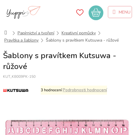
Přejít
na
Nákupní
obsah
košík
Domů
Papírnictví a tvoření
Kreativní pomůcky
Pravítka a šablony
Šablony s pravítkem Kutsuwa - růžové
Šablony s pravítkem Kutsuwa -
růžové
KUT_KB009PK-150
Průměrné
Podrobnosti hodnocení
3 hodnocení
hodnocení
produktu
je
5,0
z
5
hvězdiček.