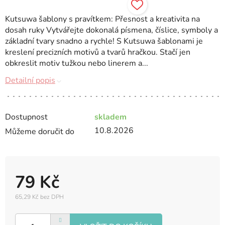
Kutsuwa šablony s pravítkem: Přesnost a kreativita na
dosah ruky Vytvářejte dokonalá písmena, číslice, symboly a
základní tvary snadno a rychle! S Kutsuwa šablonami je
kreslení precizních motivů a tvarů hračkou. Stačí jen
obkreslit motiv tužkou nebo linerem a...
Detailní popis
Dostupnost
skladem
10.8.2026
Můžeme doručit do
79 Kč
65,29 Kč bez DPH
Měrná
cena: