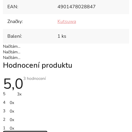
EAN
:
4901478028847
Značky
:
Kutsuwa
Balení
:
1 ks
Načítám...
Načítám...
Načítám...
Hodnocení produktu
5,0
Průměrné
3 hodnocení
hodnocení
produktu
je
5
3x
5,0
z
4
0x
5
hvězdiček.
3
0x
2
0x
1
0x