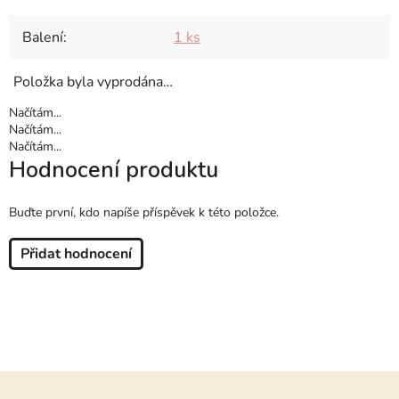
Balení
:
1 ks
Položka byla vyprodána…
Načítám...
Načítám...
Načítám...
Hodnocení produktu
Buďte první, kdo napíše příspěvek k této položce.
Přidat hodnocení
Z