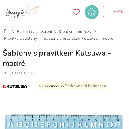
Přejít
na
Nákupní
obsah
košík
Domů
Papírnictví a tvoření
Kreativní pomůcky
Pravítka a šablony
Šablony s pravítkem Kutsuwa - modré
Šablony s pravítkem Kutsuwa -
modré
KUT_KB009BL-150
Průměrné
Podrobnosti hodnocení
Neohodnoceno
hodnocení
produktu
je
0,0
z
5
hvězdiček.