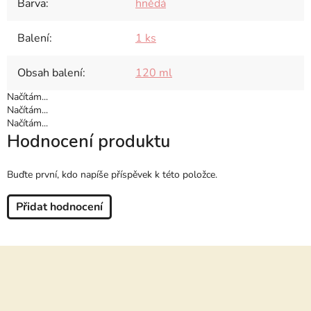
Barva
:
hnědá
Balení
:
1 ks
Obsah balení
:
120 ml
Načítám...
Načítám...
Načítám...
Hodnocení produktu
Buďte první, kdo napíše příspěvek k této položce.
Přidat hodnocení
Z
á
p