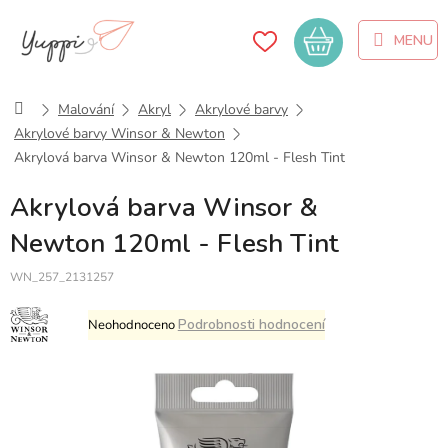
Přejít
na
Nákupní
obsah
košík
Domů
Malování
Akryl
Akrylové barvy
Akrylové barvy Winsor & Newton
Akrylová barva Winsor & Newton 120ml - Flesh Tint
Akrylová barva Winsor &
Newton 120ml - Flesh Tint
WN_257_2131257
Průměrné
Podrobnosti hodnocení
Neohodnoceno
hodnocení
produktu
je
0,0
z
5