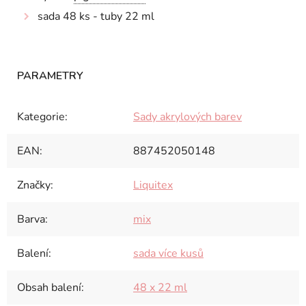
sada 48 ks - tuby 22 ml
Kategorie
:
Sady akrylových barev
EAN
:
887452050148
Značky
:
Liquitex
Barva
:
mix
Balení
:
sada více kusů
Obsah balení
:
48 x 22 ml