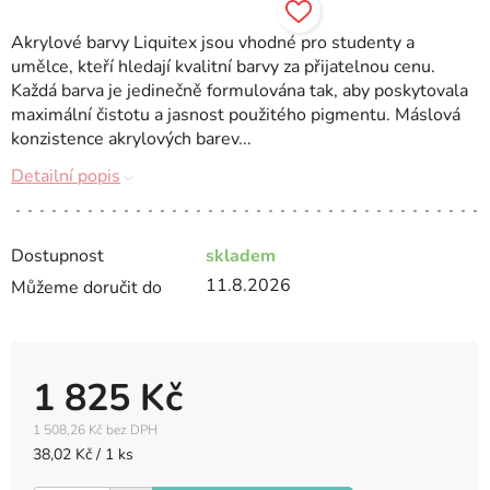
Akrylové barvy Liquitex jsou vhodné pro studenty a
umělce, kteří hledají kvalitní barvy za přijatelnou cenu.
Každá barva je jedinečně formulována tak, aby poskytovala
maximální čistotu a jasnost použitého pigmentu. Máslová
konzistence akrylových barev...
Detailní popis
Dostupnost
skladem
11.8.2026
Můžeme doručit do
1 825 Kč
1 508,26 Kč bez DPH
Měrná
38,02 Kč / 1 ks
cena: