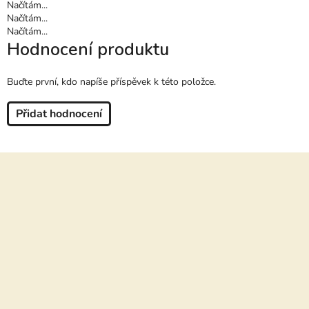
Načítám...
Načítám...
Načítám...
Hodnocení produktu
Buďte první, kdo napíše příspěvek k této položce.
Přidat hodnocení
Z
á
p
a
t
í