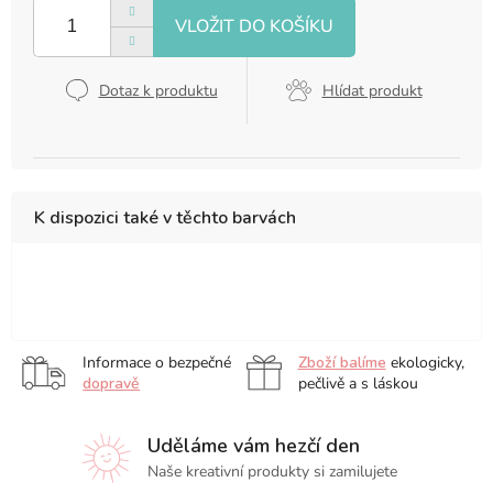
Dotaz k produktu
Hlídat produkt
K dispozici také v těchto barvách
Fluorescent,
sada
sada
sada
sada
sada
12
24
36
72
6
ks
ks
ks
ks
Informace o bezpečné
Zboží balíme
ekologicky,
ks
dopravě
pečlivě a s láskou
Uděláme vám hezčí den
Naše kreativní produkty si zamilujete