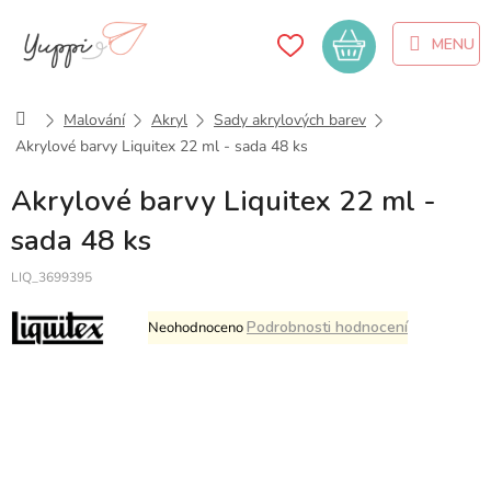
Přejít
na
Nákupní
obsah
košík
Domů
Malování
Akryl
Sady akrylových barev
Akrylové barvy Liquitex 22 ml - sada 48 ks
Akrylové barvy Liquitex 22 ml -
sada 48 ks
LIQ_3699395
Průměrné
Podrobnosti hodnocení
Neohodnoceno
hodnocení
produktu
je
0,0
z
5
hvězdiček.