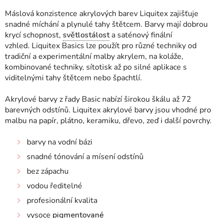
Máslová konzistence akrylových barev Liquitex zajišťuje
snadné míchání a plynulé tahy štětcem. Barvy mají dobrou
krycí schopnost,
světlostálost
a saténový finální
vzhled. Liquitex Basics lze použít pro různé techniky od
tradiční a experimentální malby akrylem, na koláže,
kombinované techniky, sítotisk až po silné aplikace s
viditelnými tahy štětcem nebo špachtlí.
Akrylové barvy z řady Basic nabízí širokou škálu až 72
barevných odstínů. Liquitex akrylové barvy jsou vhodné pro
malbu na papír, plátno, keramiku, dřevo, zeď i další povrchy.
barvy na vodní bázi
snadné tónování a mísení odstínů
bez zápachu
vodou ředitelné
profesionální kvalita
vysoce
pigmentované