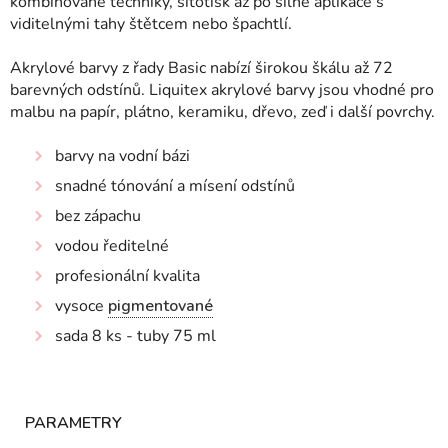
kombinované techniky, sítotisk až po silné aplikace s
viditelnými tahy štětcem nebo špachtlí.
Akrylové barvy z řady Basic nabízí širokou škálu až 72
barevných odstínů. Liquitex akrylové barvy jsou vhodné pro
malbu na papír, plátno, keramiku, dřevo, zeď i další povrchy.
barvy na vodní bázi
snadné tónování a mísení odstínů
bez zápachu
vodou ředitelné
profesionální kvalita
vysoce
pigmentované
sada 8 ks - tuby 75 ml