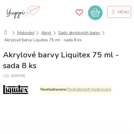
Přejít
na
Nákupní
obsah
košík
Domů
Malování
Akryl
Sady akrylových barev
Akrylové barvy Liquitex 75 ml - sada 8 ks
Akrylové barvy Liquitex 75 ml -
sada 8 ks
LIQ_3699396
Průměrné
Podrobnosti hodnocení
Neohodnoceno
hodnocení
produktu
je
0,0
z
5
hvězdiček.