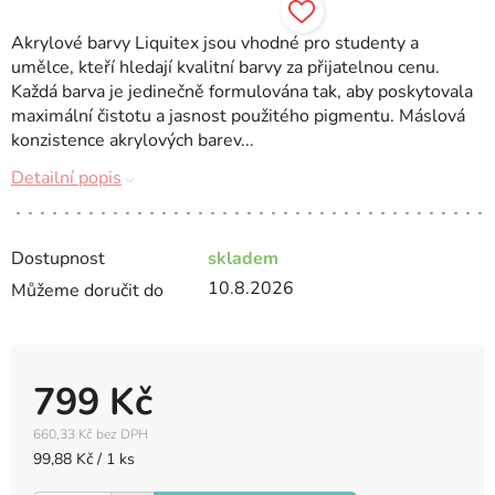
Akrylové barvy Liquitex jsou vhodné pro studenty a
umělce, kteří hledají kvalitní barvy za přijatelnou cenu.
Každá barva je jedinečně formulována tak, aby poskytovala
maximální čistotu a jasnost použitého pigmentu. Máslová
konzistence akrylových barev...
Detailní popis
Dostupnost
skladem
10.8.2026
Můžeme doručit do
799 Kč
660,33 Kč bez DPH
Měrná
99,88 Kč / 1 ks
cena: