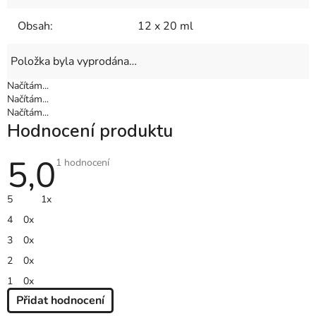
Obsah
:
12 x 20 ml
Položka byla vyprodána…
Načítám...
Načítám...
Načítám...
Hodnocení produktu
5,0
Průměrné
1 hodnocení
hodnocení
produktu
je
5
1x
5,0
z
4
0x
5
hvězdiček.
3
0x
2
0x
1
0x
Přidat hodnocení