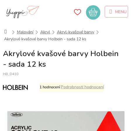
Přejít
na
Nákupní
obsah
košík
Domů
Malování
Akryl
Akryl-kvašové barvy
Akrylové kvašové barvy Holbein - sada 12 ks
Akrylové kvašové barvy Holbein
- sada 12 ks
HB_D410
Průměrné
Podrobnosti hodnocení
1 hodnocení
hodnocení
produktu
je
5,0
z
5
hvězdiček.