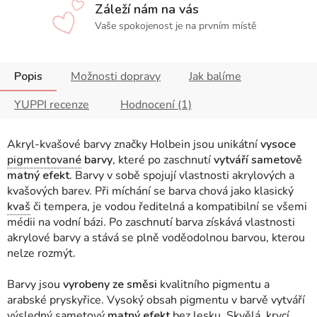
Záleží nám na vás
Vaše spokojenost je na prvním místě
Popis
Možnosti dopravy
Jak balíme
YUPPI recenze
Hodnocení (1)
Akryl-kvašové barvy značky Holbein jsou unikátní
vysoce
pigmentované
barvy
, které po zaschnutí
vytváří sametově
matný efekt.
Barvy v sobě spojují vlastnosti akrylových a
kvašových barev. Při míchání se barva chová jako klasický
kvaš
či tempera, je vodou ředitelná a kompatibilní se všemi
médii na vodní bázi. Po zaschnutí barva získává vlastnosti
akrylové barvy a stává se plně voděodolnou barvou, kterou
nelze rozmýt
.
Barvy jsou
vyrobeny ze směsi
kvalitního pigmentu a
arabské pryskyřice. Vysoký obsah pigmentu v barvě vytváří
výsledný sametový
matný efekt
bez lesku. Skvělá krycí