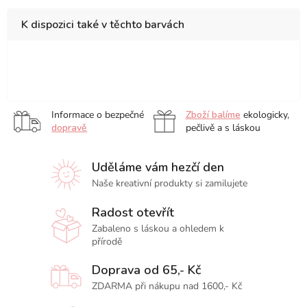
K dispozici také v těchto barvách
sada
Pastel,
sada
sada
sada
5
sada
18
24
36
ks
12
ks
ks
ks
Informace o bezpečné
Zboží balíme
ekologicky,
ks
dopravě
pečlivě a s láskou
Uděláme vám hezčí den
Naše kreativní produkty si zamilujete
Radost otevřít
Zabaleno s láskou a ohledem k
přírodě
Doprava od 65,- Kč
ZDARMA při nákupu nad 1600,- Kč