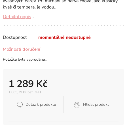
kvašových barev. Při míchání se barva chová jako klasický
kvaš či tempera, je vodou...
Detailní popis
Dostupnost
momentálně nedostupné
Možnosti doručení
Položka byla vyprodána…
1 289 Kč
1 065,29 Kč bez DPH
Měrná
cena:
Dotaz k produktu
Hlídat produkt