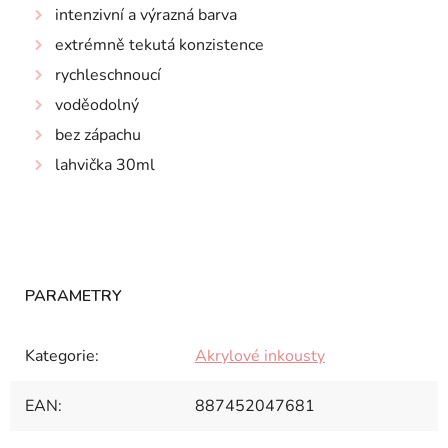
intenzivní a výrazná barva
extrémně tekutá konzistence
rychleschnoucí
voděodolný
bez zápachu
lahvička 30ml
Kategorie
:
Akrylové inkousty
EAN
:
887452047681