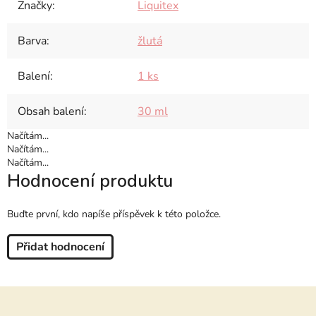
Značky
:
Liquitex
Barva
:
žlutá
Balení
:
1 ks
Obsah balení
:
30 ml
Načítám...
Načítám...
Načítám...
Hodnocení produktu
Buďte první, kdo napíše příspěvek k této položce.
Přidat hodnocení
Z