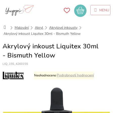
Přejít
na
Nákupní
obsah
košík
Domů
Malování
Akryl
Akrylové inkousty
Akrylový inkoust Liquitex 30ml - Bismuth Yellow
Akrylový inkoust Liquitex 30ml
- Bismuth Yellow
LIQ_155_4260155
Průměrné
Podrobnosti hodnocení
Neohodnoceno
hodnocení
produktu
je
0,0
z
5
hvězdiček.