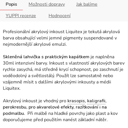
Popis
Možnosti dopravy
Jak balíme
YUPPI recenze
Hodnocení
Profesionální akrylový inkoust Liquitex
je tekutá akrylová
barva obsahující velmi jemné pigmenty suspendované v
nejmodernější akrylové emulzi.
Skleněná lahvička s praktickým kapátkem
je naplněna
30ml intenzivní barvy. Inkoust s vlastností akrylových barev
rychle zasychá, má středně krycí schopnost, po zaschnutí je
voděodolný a světlostálý. Použít lze samostatně nebo
vzájemně mísit s dalšími akrylovými inkousty a médii
Liquitex.
Akrylový inkoust je vhodný pro
krasopis
,
kaligrafii
,
perokresbu, pro akvarelové efekty, razítkování i na
podmalbu.
Při malbě na hladké povrchy jako plast a kov
doporučujeme před použitím nanést základní nátěr.