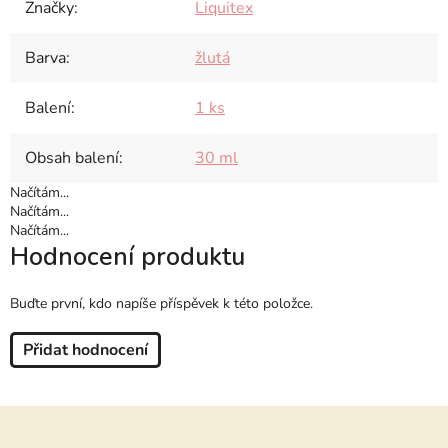
Značky
:
Liquitex
Barva
:
žlutá
Balení
:
1 ks
Obsah balení
:
30 ml
Načítám...
Načítám...
Načítám...
Hodnocení produktu
Buďte první, kdo napíše příspěvek k této položce.
Přidat hodnocení
Z