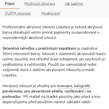
Popis
Možnosti dopravy
Jak balíme
YUPPI recenze
Hodnocení
Profesionální akrylový inkoust Liquitex
je tekutá akrylová
barva obsahující velmi jemné pigmenty suspendované v
nejmodernější akrylové emulzi.
Skleněná lahvička s praktickým kapátkem
je naplněna
30ml intenzivní barvy. Inkoust s vlastností akrylových barev
rychle zasychá, má středně krycí schopnost, po zaschnutí je
voděodolný a světlostálý. Použít lze samostatně nebo
vzájemně mísit s dalšími akrylovými inkousty a médii
Liquitex.
Akrylový inkoust je vhodný pro
krasopis
,
kaligrafii
,
perokresbu, pro akvarelové efekty, razítkování i na
podmalbu.
Při malbě na hladké povrchy jako plast a kov
doporučujeme před použitím nanést základní nátěr.