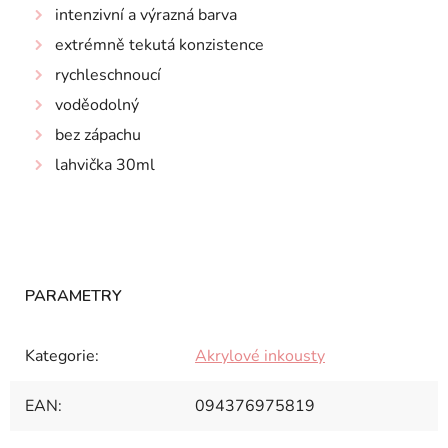
intenzivní a výrazná barva
extrémně tekutá konzistence
rychleschnoucí
voděodolný
bez zápachu
lahvička 30ml
Kategorie
:
Akrylové inkousty
EAN
:
094376975819