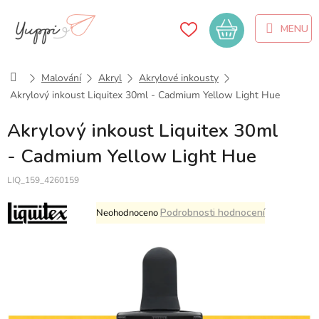
Přejít
na
Nákupní
obsah
košík
Domů
Malování
Akryl
Akrylové inkousty
Akrylový inkoust Liquitex 30ml - Cadmium Yellow Light Hue
Akrylový inkoust Liquitex 30ml
- Cadmium Yellow Light Hue
LIQ_159_4260159
Průměrné
Podrobnosti hodnocení
Neohodnoceno
hodnocení
produktu
je
0,0
z
5
hvězdiček.