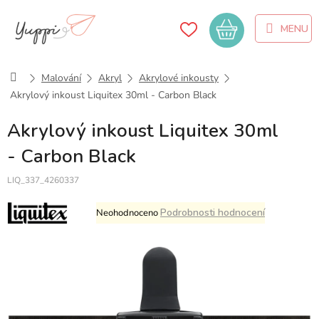
Přejít
na
Nákupní
obsah
košík
Domů
Malování
Akryl
Akrylové inkousty
Akrylový inkoust Liquitex 30ml - Carbon Black
Akrylový inkoust Liquitex 30ml
- Carbon Black
LIQ_337_4260337
Průměrné
Podrobnosti hodnocení
Neohodnoceno
hodnocení
produktu
je
0,0
z
5
hvězdiček.