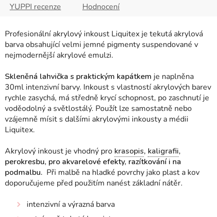
YUPPI recenze
Hodnocení
Profesionální akrylový inkoust Liquitex
je tekutá akrylová
barva obsahující velmi jemné pigmenty suspendované v
nejmodernější akrylové emulzi.
Skleněná lahvička s praktickým kapátkem
je naplněna
30ml intenzivní barvy. Inkoust s vlastností akrylových barev
rychle zasychá, má středně krycí schopnost, po zaschnutí je
voděodolný a světlostálý. Použít lze samostatně nebo
vzájemně mísit s dalšími akrylovými inkousty a médii
Liquitex.
Akrylový inkoust je vhodný pro
krasopis
,
kaligrafii
,
perokresbu, pro akvarelové efekty, razítkování i na
podmalbu.
Při malbě na hladké povrchy jako plast a kov
doporučujeme před použitím nanést základní nátěr.
intenzivní a výrazná barva