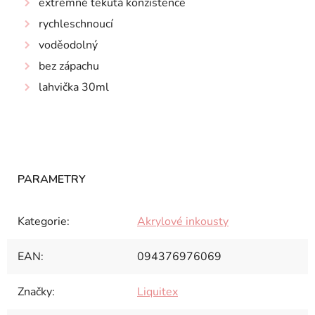
extrémně tekutá konzistence
rychleschnoucí
voděodolný
bez zápachu
lahvička 30ml
Kategorie
:
Akrylové inkousty
EAN
:
094376976069
Značky
:
Liquitex