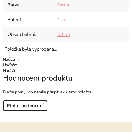
Barva
:
černá
Balení
:
1 ks
Obsah balení
:
30 ml
Položka byla vyprodána…
Načítám...
Načítám...
Načítám...
Hodnocení produktu
Buďte první, kdo napíše příspěvek k této položce.
Přidat hodnocení
Z