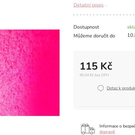
Detailní popis
Dostupnost
sk
10.
Můžeme doručit do
115 Kč
95,04 Kč bez DPH
Měrná
cena:
Dotaz k produ
Informace o bezpe
dopravě