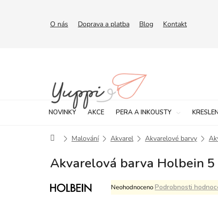
Přejít
na
obsah
O nás
Doprava a platba
Blog
Kontakt
NOVINKY
AKCE
PERA A INKOUSTY
KRESLEN
Domů
Malování
Akvarel
Akvarelové barvy
Ak
Akvarelová barva Holbein 5
Průměrné
Podrobnosti hodnoc
Neohodnoceno
hodnocení
produktu
je