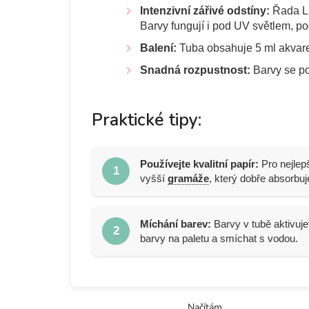
Intenzivní zářivé odstíny:
Řada Lu
Barvy fungují i pod UV světlem, po
Balení:
Tuba obsahuje 5 ml akvare
Snadná rozpustnost:
Barvy se po
Praktické tipy:
Používejte kvalitní papír:
Pro nejle
1
vyšší
gramáže
, který dobře absorbuj
Míchání barev:
Barvy v tubě aktivuje
2
barvy na paletu a smíchat s vodou.
Načítám...