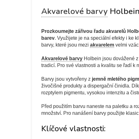
Akvarelové barvy
Holbein
Prozkoumejte zářivou řadu akvarelů Holb
barev
. Využijete je na speciální efekty i ke
barvy, které jsou mezi
akvarelem
velmi vzácn
Akvarelové barvy
Holbein jsou dovážené z 
tradicí. Pro své vlastnosti a kvalitu se řad
Barvy jsou vytvořeny z
jemně mletého pig
živočišné produkty a dispergační činidla. Dí
rozptylem pigmentu, vysokou intenzitu a čist
Před použitím barvu naneste na paletku a ro
množství. Pro nanášení barvy použijte klasi
Klíčové vlastnosti: