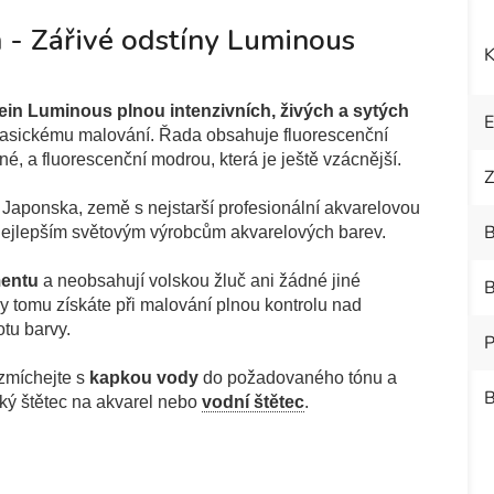
 - Zářivé odstíny Luminous
K
ein Luminous plnou intenzivních, živých a sytých
 klasickému malování.
Řada obsahuje fluorescenční
é, a fluorescenční modrou, která je ještě vzácnější.
Z
Japonska, země s nejstarší profesionální akvarelovou
B
í k nejlepším světovým výrobcům akvarelových barev.
mentu
a neobsahují volskou žluč ani žádné jiné
B
ky tomu získáte při malování plnou kontrolu nad
otu barvy.
P
zmíchejte s
kapkou vody
do požadovaného tónu a
B
cký štětec na akvarel nebo
vodní štětec
.