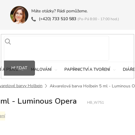
Máte otázky? Rádi pomůžeme.
(+420)
733 510 583
(Po-Pá 8:00 - 17:00 hod.)
HLEDAT
Í A PSANÍ
MALOVÁNÍ
PAPÍRNICTVÍ A TVOŘENÍ
DIÁŘE
varelové barvy Holbein
Akvarelová barva Holbein 5 ml - Luminous 
 ml - Luminous Opera
HB_W751
ení