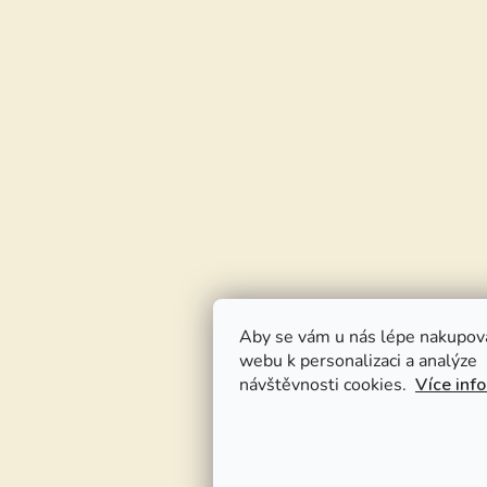
Aby se vám u nás lépe nakupov
webu k personalizaci a analýze
návštěvnosti cookies.
Více inf