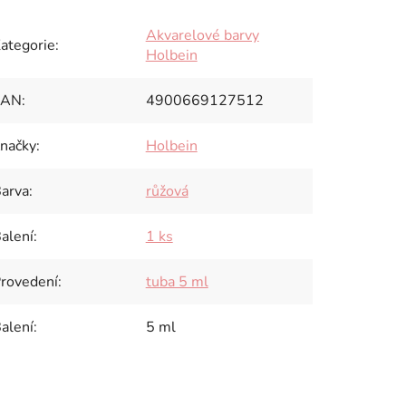
Akvarelové barvy
ategorie
:
Holbein
EAN
:
4900669127512
načky
:
Holbein
arva
:
růžová
alení
:
1 ks
rovedení
:
tuba 5 ml
alení
:
5 ml