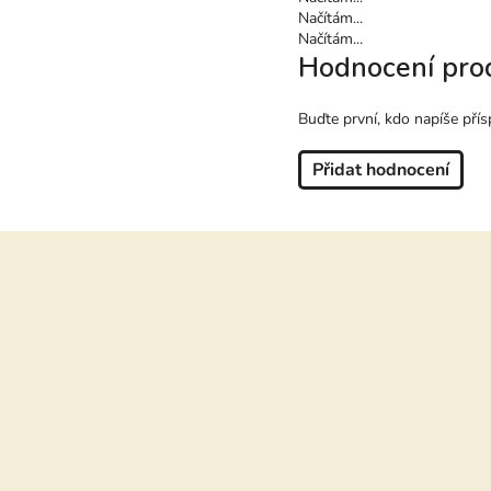
Načítám...
Načítám...
Hodnocení pro
Buďte první, kdo napíše přís
Přidat hodnocení
Z
á
p
a
t
í