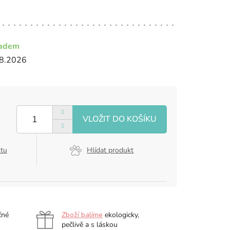
ladem
8.2026
ktu
Hlídat produkt
čné
Zboží balíme
ekologicky,
pečlivě a s láskou