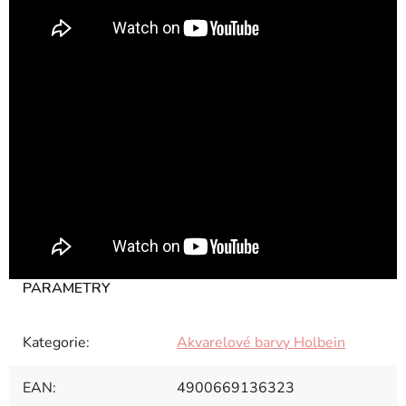
Kategorie
:
Akvarelové barvy Holbein
EAN
:
4900669136323