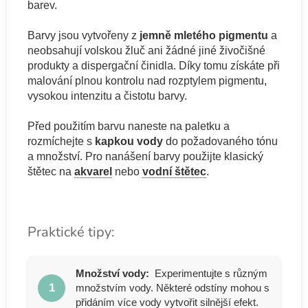
barev.
Barvy jsou vytvořeny z
jemně mletého pigmentu
a
neobsahují volskou žluč ani žádné jiné živočišné
produkty a dispergační činidla. Díky tomu získáte při
malování plnou kontrolu nad rozptylem pigmentu,
vysokou intenzitu a čistotu barvy.
Před použitím barvu naneste na paletku a
rozmíchejte s
kapkou vody
do požadovaného tónu
a množství. Pro nanášení barvy použijte klasický
štětec na
akvarel
nebo
vodní štětec
.
Praktické tipy:
Množství vody:
Experimentujte s různým
1
množstvím vody. Některé odstíny mohou s
přidáním více vody vytvořit silnější efekt.