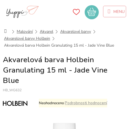
Přejít
na
Nákupní
obsah
košík
Domů
Malování
Akvarel
Akvarelové barvy
Akvarelové barvy Holbein
Akvarelová barva Holbein Granulating 15 ml - Jade Vine Blue
Akvarelová barva Holbein
Granulating 15 ml - Jade Vine
Blue
HB_WG632
Průměrné
Podrobnosti hodnocení
Neohodnoceno
hodnocení
produktu
je
0,0
z