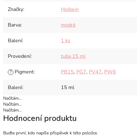
Značky
:
Holbein
Barva
:
modrá
Balení
:
1 ks
Provedení
:
tuba 15 ml
Pigment
:
PB15
,
PG7
,
PV47
,
PW6
?
Balení
:
15 ml
Načítám...
Načítám...
Načítám...
Hodnocení produktu
Buďte první, kdo napíše příspěvek k této položce.