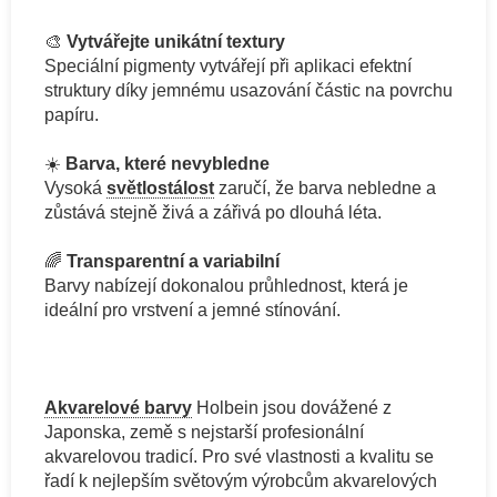
🎨
Vytvářejte unikátní textury
Speciální pigmenty vytvářejí při aplikaci efektní
struktury díky jemnému usazování částic na povrchu
papíru.
☀️
Barva, které nevybledne
Vysoká
světlostálost
zaručí, že barva nebledne a
zůstává stejně živá a zářivá po dlouhá léta.
🌈
Transparentní a variabilní
Barvy nabízejí dokonalou průhlednost, která je
ideální pro vrstvení a jemné stínování.
Akvarelové barvy
Holbein jsou dovážené z
Japonska, země s nejstarší profesionální
akvarelovou tradicí. Pro své vlastnosti a kvalitu se
řadí k nejlepším světovým výrobcům akvarelových