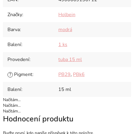
Značky
:
Holbein
Barva
:
modrá
Balení
:
1 ks
Provedení
:
tuba 15 ml
Pigment
:
PB29
,
PBk6
?
Balení
:
15 ml
Načítám...
Načítám...
Načítám...
Hodnocení produktu
Buďte první, kdo napíše příspěvek k této položce.