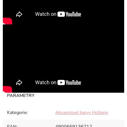
Kategorie
:
Akvarelové barvy Holbein
EAN
:
4900669136712