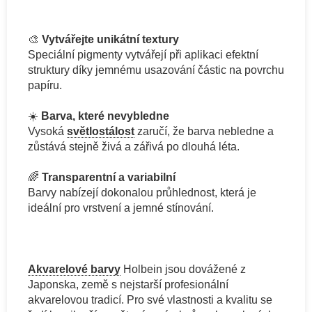
🎨
Vytvářejte unikátní textury
Speciální pigmenty vytvářejí při aplikaci efektní
struktury díky jemnému usazování částic na povrchu
papíru.
☀️
Barva, které nevybledne
Vysoká
světlostálost
zaručí, že barva nebledne a
zůstává stejně živá a zářivá po dlouhá léta.
🌈
Transparentní a variabilní
Barvy nabízejí dokonalou průhlednost, která je
ideální pro vrstvení a jemné stínování.
Akvarelové barvy
Holbein jsou dovážené z
Japonska, země s nejstarší profesionální
akvarelovou tradicí. Pro své vlastnosti a kvalitu se