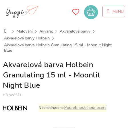
Přejít
na
Nákupní
obsah
košík
Domů
Malování
Akvarel
Akvarelové barvy
Akvarelové barvy Holbein
Akvarelová barva Holbein Granulating 15 ml - Moonlit Night
Blue
Akvarelová barva Holbein
Granulating 15 ml - Moonlit
Night Blue
HB_WG671
Průměrné
Podrobnosti hodnocení
Neohodnoceno
hodnocení
produktu
je
0,0