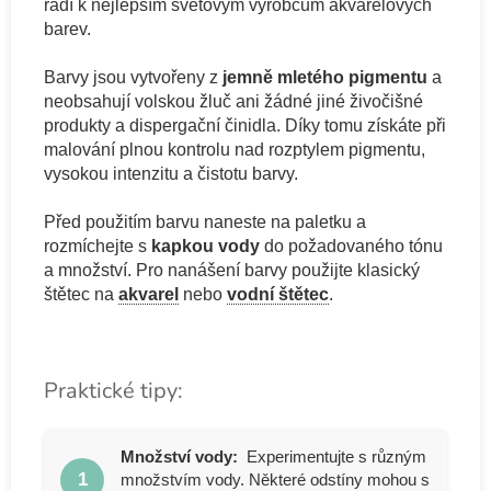
řadí k nejlepším světovým výrobcům akvarelových
barev.
Barvy jsou vytvořeny z
jemně mletého pigmentu
a
neobsahují volskou žluč ani žádné jiné živočišné
produkty a dispergační činidla. Díky tomu získáte při
malování plnou kontrolu nad rozptylem pigmentu,
vysokou intenzitu a čistotu barvy.
Před použitím barvu naneste na paletku a
rozmíchejte s
kapkou vody
do požadovaného tónu
a množství. Pro nanášení barvy použijte klasický
štětec na
akvarel
nebo
vodní štětec
.
Praktické tipy:
Množství vody:
Experimentujte s různým
1
množstvím vody. Některé odstíny mohou s