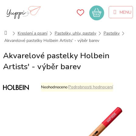
Přejít
na
Nákupní
obsah
košík
Domů
Kreslení a psaní
Pastelky, uhly, pastely
Pastelky
Akvarelové pastelky Holbein Artists' - výběr barev
Akvarelové pastelky Holbein
Artists' - výběr barev
Průměrné
Podrobnosti hodnocení
Neohodnoceno
hodnocení
produktu
je
0,0
z
5
hvězdiček.