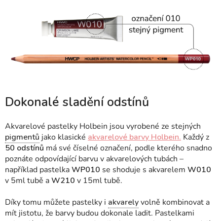
Dokonalé sladění odstínů
Akvarelové pastelky Holbein jsou vyrobené ze stejných
pigmentů
jako klasické
akvarelové barvy Holbein.
Každý z
50 odstínů
má své číselné označení, podle kterého snadno
poznáte odpovídající barvu v akvarelových tubách –
například pastelka
WP010
se shoduje s akvarelem
W010
v 5ml tubě a
W210
v 15ml tubě.
Díky tomu můžete pastelky i
akvarely
volně kombinovat a
mít jistotu, že barvy budou dokonale ladit. Pastelkami