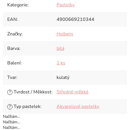
Kategorie
:
Pastelky
EAN
:
4900669210344
Značky
:
Holbein
Barva
:
bílá
Balení
:
1 ks
Tvar
:
kulatý
Tvrdost / Měkkost
:
Středně měkké
?
Typ pastelek
:
Akvarelové pastelky
?
Načítám...
Načítám...
Načítám...