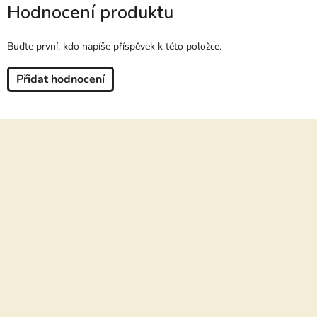
Hodnocení produktu
Buďte první, kdo napíše příspěvek k této položce.
Přidat hodnocení
Z
á
p
a
t
í