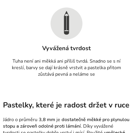
Vyvážená tvrdost
Tuha není ani měkká ani příliš tvrdá. Snadno se s ní
kreslí, barvy se dají krásně vrstvit a pastelka přitom
zůstává pevná a neláme se
Pastelky, které je radost držet v ruce
Jádro o průměru
3,8 mm
je
dostatečně měkké pro plynulou
stopu a zároveň odolné proti lámání.
Díky vyvážené
tvrdosti se pastelky dobře vrství i mísí. Použité
umělecké