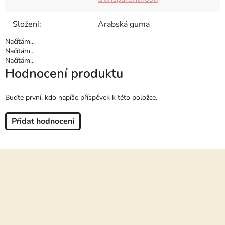
Složení
:
Arabská guma
Načítám...
Načítám...
Načítám...
Hodnocení produktu
Buďte první, kdo napíše příspěvek k této položce.
Přidat hodnocení
Z
á
p
a