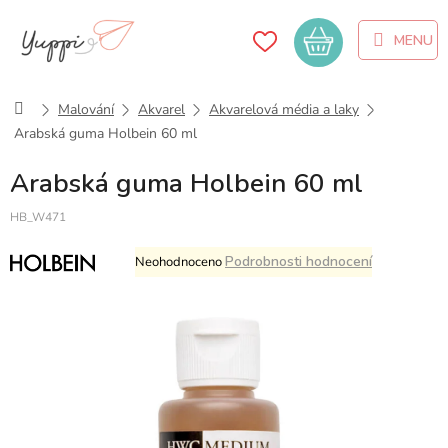
Přejít
na
Nákupní
obsah
košík
Domů
Malování
Akvarel
Akvarelová média a laky
Arabská guma Holbein 60 ml
Arabská guma Holbein 60 ml
HB_W471
Průměrné
Podrobnosti hodnocení
Neohodnoceno
hodnocení
produktu
je
0,0
z
5
hvězdiček.