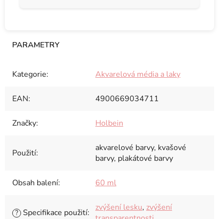
Kategorie
:
Akvarelová média a laky
EAN
:
4900669034711
Značky
:
Holbein
akvarelové barvy, kvašové
Použití
:
barvy, plakátové barvy
Obsah balení
:
60 ml
zvýšení lesku
,
zvýšení
Specifikace použití
:
?
transparentnosti