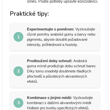
směs. Podle potřeby upravte konzistenci.
Praktické tipy:
Experimentujte s poměrem:
Vyzkoušejte
různé poměry arabské gumy a barvy nebo
1
pigmentu, abyste dosáhli požadované
intenzity, průhlednosti a hustoty.
Prodloužení doby schnutí:
Arabská
guma mírně prodlužuje dobu schnutí barev.
2
Díky tomu snadněji dosáhnete hladkých
přechodů a působivých akvarelových
efektů.
Kombinace s jinými médii:
Vyzkoušejte
3
kombinaci s dalšími akvarelovými médii
Holbein pro tvorbu specifických efektů.