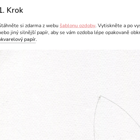
1. Krok
Stáhněte si zdarma z webu
šablonu ozdoby
. Vytiskněte a po vy
nebo jiný silnější papír, aby se vám ozdoba lépe opakovaně obk
akvarelový papír
.