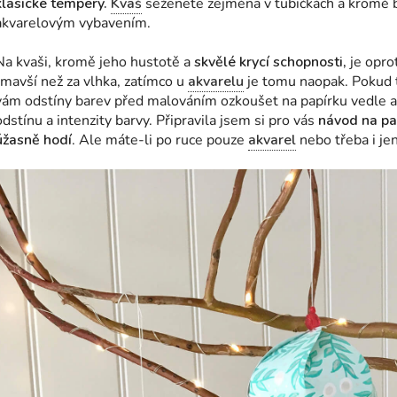
klasické tempery.
Kvaš
seženete zejména v tubičkách a kromě b
akvarelovým vybavením.
Na kvaši, kromě jeho hustotě a
skvělé krycí schopnosti,
je opro
tmavší než za vlhka, zatímco u
akvarelu
je tomu naopak. Pokud t
vám odstíny barev před malováním ozkoušet na papírku vedle a p
odstínu a intenzity barvy. Připravila jsem si pro vás
návod na pa
úžasně hodí
. Ale máte-li po ruce pouze
akvarel
nebo třeba i jen