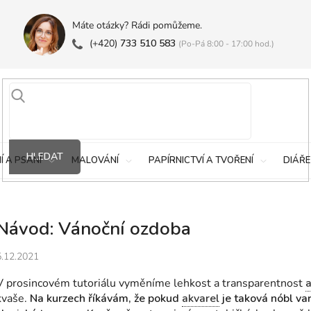
Máte otázky? Rádi pomůžeme.
(+420)
733 510 583
(Po-Pá 8:00 - 17:00 hod.)
HLEDAT
Í A PSANÍ
MALOVÁNÍ
PAPÍRNICTVÍ A TVOŘENÍ
DIÁŘE
Návod: Vánoční ozdoba
5.12.2021
V prosincovém tutoriálu vyměníme lehkost a transparentnost
a
kvaše.
Na kurzech říkávám, že pokud
akvarel
je taková nóbl va