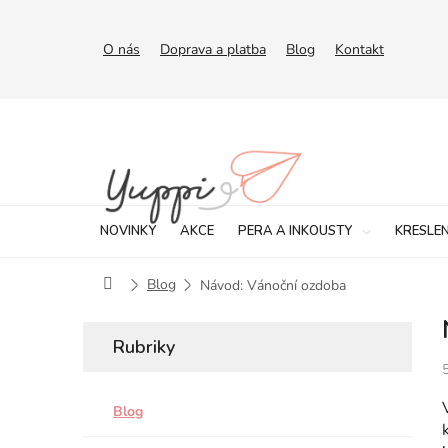
Přejít
na
obsah
O nás
Doprava a platba
Blog
Kontakt
NOVINKY
AKCE
PERA A INKOUSTY
KRESLEN
Domů
Blog
Návod: Vánoční ozdoba
Rubriky
Blog