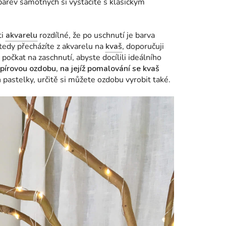
arev samotných si vystačíte s klasickým
ti
akvarelu
rozdílné, že po uschnutí je barva
edy přecházíte z akvarelu na
kvaš
, doporučuji
očkat na zaschnutí, abyste docílili ideálního
pírovou ozdobu, na jejíž pomalování se kvaš
 pastelky, určitě si můžete ozdobu vyrobit také.