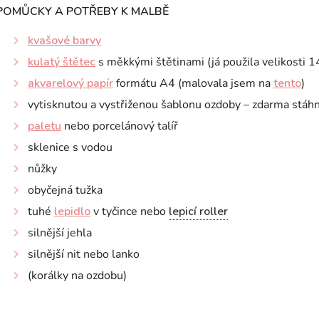
POMŮCKY A POTŘEBY K MALBĚ
kvašové barvy
kulatý štětec
s měkkými štětinami (já použila velikosti 14
akvarelový papír
formátu A4 (malovala jsem na
tento
)
vytisknutou a vystřiženou šablonu ozdoby – zdarma stáh
paletu
nebo porcelánový talíř
sklenice s vodou
nůžky
obyčejná tužka
tuhé
lepidlo
v tyčince nebo
lepicí roller
silnější jehla
silnější nit nebo lanko
(korálky na ozdobu)