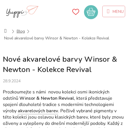
Přejít
na
Nákupní
obsah
košík
Domů
Blog
Nové akvarelové barvy Winsor & Newton - Kolekce Revival
Nové akvarelové barvy Winsor &
Newton - Kolekce Revival
28.9.2024
Prozkoumejte s námi novou kolekci osmi ikonických
odstínů
Winsor & Newton Revival
, která představuje
spojení dlouholeté tradice s moderními technologiemi
výroby
akvarelových barev
. Pečlivě vybrané pigmenty v
této kolekci jsou oslavou klasických barev, které byly znovu
oživeny a vylepšeny do dnešní modernější podoby. Každý z