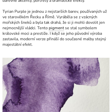
barevné akcenty, portréty a dramatické efekty.
Tyrian Purple je jednou z nejstarších barev, používaných už
ve starověkém Řecku a Římě. Vyráběla se z vzácných
mořských šneků a byla tak drahá, že si ji mohli dovolit jen
nejmocnější vládci. Tento
pigment
se stal symbolem
královské moci a prestiže. I když se jeho původní výroba
zastavila, moderní verze přináší do současné malby stejný
majestátní efekt.