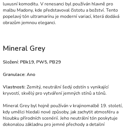
luxusní komoditu. V renesanci byl používán hlavně pro
malbu Madony, kde představoval čistotu a božství. Tento
popelavý tón ultramarínu je moderní variací, která dodává
obrazům jemnou eleganci.
Mineral Grey
Složení: PBk19, PW5, PB29
Granulace: Ano
Vlastnosti:
Zemitý, neutrální šedý odstín s vynikající
kryvostí, skvělý pro vytváření jemných stínů a tónů.
Mineral Grey byl hojně používán v krajinomalbě 19. století,
kdy umělci hledali nové způsoby, jak zachytit atmosféru a
hloubku přírodních scenérií. Jeho neutrální tón poskytuje
dokonalou základnu pro jemné přechody a detailní