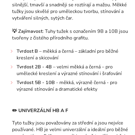
silnější, tmavší a snadněji se roztírají a mažou. Měkké
tužky jsou skvělé pro uměleckou tvorbu, stínování a
vytváření silných, sytých čar.
💡
Zajímavost:
Tuhy tužek s označením 9B a 10B jsou
tvořeny z čistého přírodního grafitu.
Tvrdost B
– měkká a černá – základní pro běžné
kreslení a skicování
Tvrdost 2B - 4B
– velmi měkká a černá – pro
umělecké kreslení a výrazné stínování i šrafování
Tvrdost 5B - 10B
- měkká, výrazně černá - pro
výrazné stínování a dramatické efekty
✏️
UNIVERZÁLNÍ HB A F
Tyto tužky jsou považovány za střední a jsou nejvíce
používané. HB je velmi univerzální a ideální pro běžné