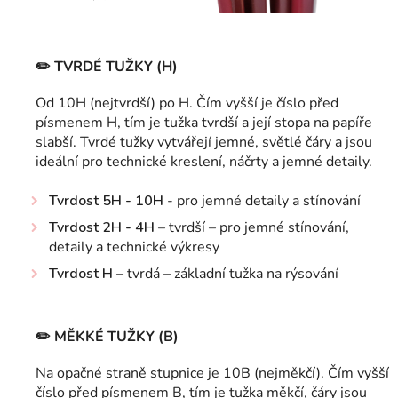
✏️
TVRDÉ TUŽKY (H)
Od 10H (nejtvrdší) po H. Čím vyšší je číslo před
písmenem H, tím je tužka tvrdší a její stopa na papíře
slabší. Tvrdé tužky vytvářejí jemné, světlé čáry a jsou
ideální pro technické kreslení, náčrty a jemné detaily.
Tvrdost
5H - 10H
- pro jemné detaily a stínování
Tvrdost 2H - 4H
– tvrdší – pro jemné stínování,
detaily a technické výkresy
Tvrdost H
– tvrdá – základní tužka na rýsování
✏️
MĚKKÉ TUŽKY (B)
Na opačné straně stupnice je 10B (nejměkčí). Čím vyšší
číslo před písmenem B, tím je tužka měkčí, čáry jsou