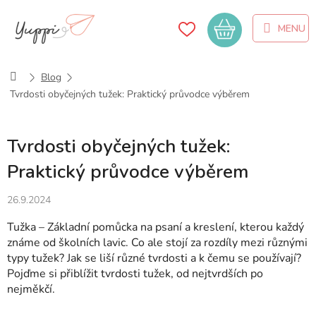
Přejít
na
Nákupní
obsah
košík
Domů
Blog
Tvrdosti obyčejných tužek: Praktický průvodce výběrem
Tvrdosti obyčejných tužek:
Praktický průvodce výběrem
26.9.2024
Tužka – Základní pomůcka na psaní a kreslení, kterou každý
známe od školních lavic.
Co ale stojí za rozdíly mezi různými
typy tužek? Jak se liší různé tvrdosti a k čemu se používají?
Pojďme si přiblížit tvrdosti tužek, od nejtvrdších po
nejměkčí.