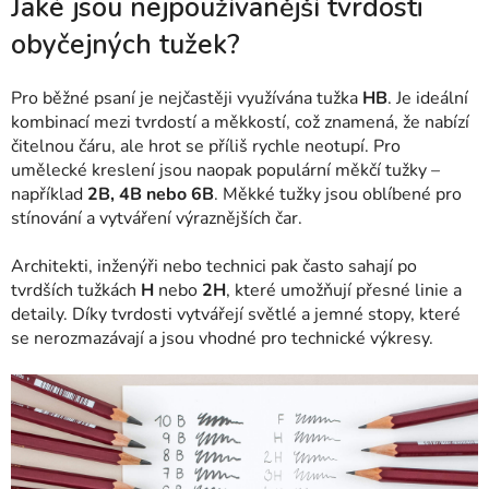
Jaké jsou nejpoužívanější tvrdosti
obyčejných tužek?
Pro běžné psaní je nejčastěji využívána tužka
HB
. Je ideální
kombinací mezi tvrdostí a měkkostí, což znamená, že nabízí
čitelnou čáru, ale hrot se příliš rychle neotupí. Pro
umělecké kreslení jsou naopak populární měkčí tužky –
například
2B, 4B nebo 6B
. Měkké tužky jsou oblíbené pro
stínování a vytváření výraznějších čar.
Architekti, inženýři nebo technici pak často sahají po
tvrdších tužkách
H
nebo
2H
, které umožňují přesné linie a
detaily. Díky tvrdosti vytvářejí světlé a jemné stopy, které
se nerozmazávají a jsou vhodné pro technické výkresy.