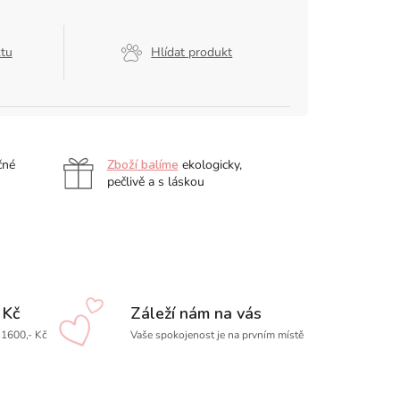
ktu
Hlídat produkt
čné
Zboží balíme
ekologicky,
pečlivě a s láskou
 Kč
Záleží nám na vás
1600,- Kč
Vaše spokojenost je na prvním místě