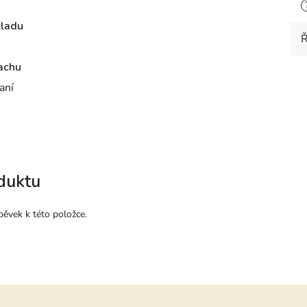
kladu
Ř
pachu
aní
duktu
pěvek k této položce.