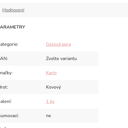
Hodnocení
ategorie
:
Gelová pera
EAN
:
Zvolte variantu
načky
:
Karin
rot
:
Kovový
alení
:
1 ks
umovací
:
ne