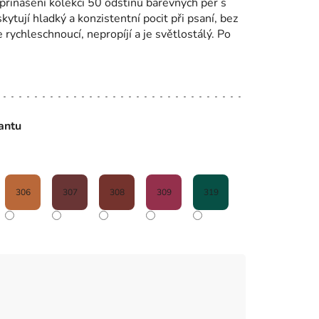
přinášení kolekci 50 odstínů barevných per s
ytují hladký a konzistentní pocit při psaní, bez
 rychleschnoucí, nepropíjí a je světlostálý. Po
iantu
306
307
308
309
319