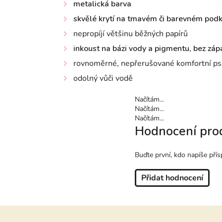
metalická barva
skvělé krytí na tmavém či barevném pod
nepropíjí většinu běžných papírů
inkoust na bázi vody a pigmentu, bez zá
rovnoměrné, nepřerušované komfortní ps
odolný vůči vodě
Načítám...
Načítám...
Načítám...
Hodnocení pro
Buďte první, kdo napíše přís
Přidat hodnocení
Z