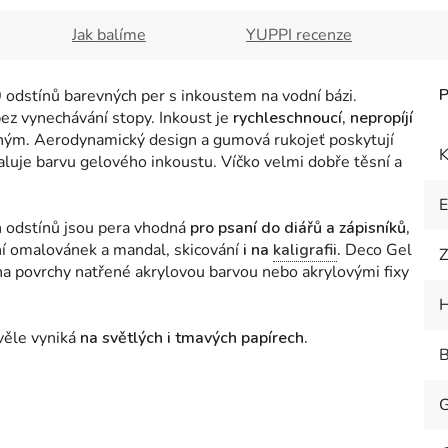
Jak balíme
YUPPI recenze
 odstínů barevných per s inkoustem na vodní bázi.
bez vynechávání stopy. Inkoust je
rychleschnoucí, nepropíjí
lným.
Aerodynamický design a gumová rukojeť poskytují
K
luje barvu gelového inkoustu. Víčko velmi dobře těsní a
h odstínů jsou pera vhodná
pro psaní do diářů a zápisníků,
ání omalovánek a mandal, skicování
i na
kaligrafii
.
Deco Gel
Z
 na povrchy natřené akrylovou barvou nebo akrylovými fixy
H
věle vyniká
na světlých i tmavých papírech.
B
G