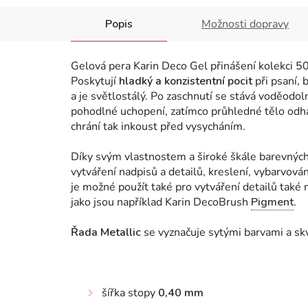
Popis
Možnosti dopravy
Gelová pera Karin Deco Gel přinášení kolekci 50
Poskytují
hladký a konzistentní pocit
při psaní, 
a je světlostálý. Po zaschnutí se stává voděodo
pohodlné uchopení, zatímco průhledné tělo odha
chrání tak inkoust před vysycháním.
Díky svým vlastnostem a široké škále barevnýc
vytváření nadpisů a detailů, kreslení, vybarvov
je možné použít také pro vytváření detailů také
jako jsou například Karin DecoBrush
Pigment
.
Řada Metallic
se vyznačuje sytými barvami a sk
šířka stopy
0,40 mm