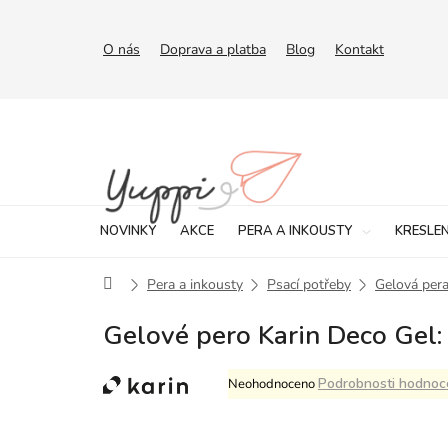
Přejít
na
obsah
O nás
Doprava a platba
Blog
Kontakt
NOVINKY
AKCE
PERA A INKOUSTY
KRESLEN
Domů
Pera a inkousty
Psací potřeby
Gelová per
Gelové pero Karin Deco Gel: 
Průměrné
Podrobnosti hodnoc
Neohodnoceno
hodnocení
produktu
je