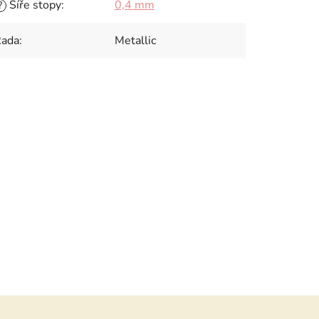
Šíře stopy
:
0,4 mm
?
ada
:
Metallic