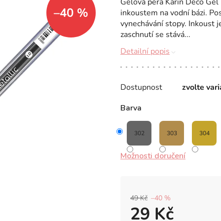
Gelová pera Karin Deco Gel 
–40 %
inkoustem na vodní bázi. Posk
vynechávání stopy. Inkoust je
zaschnutí se stává...
Detailní popis
Dostupnost
zvolte var
Barva
302
303
304
Možnosti doručení
49 Kč
–40 %
29 Kč