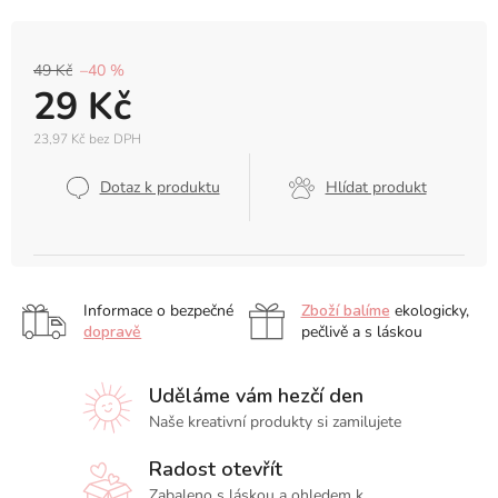
49 Kč
–40 %
29 Kč
23,97 Kč bez DPH
Měrná
cena:
Dotaz k produktu
Hlídat produkt
Informace o bezpečné
Zboží balíme
ekologicky,
dopravě
pečlivě a s láskou
Uděláme vám hezčí den
Naše kreativní produkty si zamilujete
Radost otevřít
Zabaleno s láskou a ohledem k