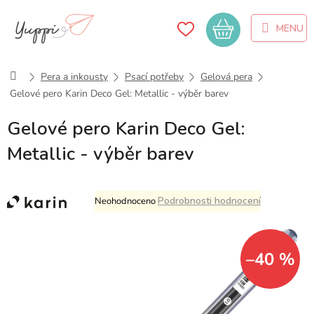
Přejít
na
Nákupní
obsah
košík
Domů
Pera a inkousty
Psací potřeby
Gelová pera
Gelové pero Karin Deco Gel: Metallic - výběr barev
Gelové pero Karin Deco Gel:
Metallic - výběr barev
Průměrné
Podrobnosti hodnocení
Neohodnoceno
hodnocení
produktu
je
0,0
–40 %
z
5
hvězdiček.