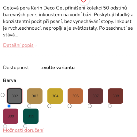
Gelová pera Karin Deco Gel přinášení kolekci 50 odstínů
barevných per s inkoustem na vodní bázi. Poskytují hladký a
konzistentní pocit při psaní, bez vynechávání stopy. Inkoust
je rychleschnoucí, nepropíjí a je světlostálý. Po zaschnutí se
stává...
Detailní popis
Dostupnost
zvolte variantu
Barva
302
303
304
306
307
308
309
319
Možnosti doručení