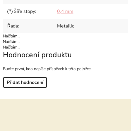
Šíře stopy
:
0,4 mm
?
Řada
:
Metallic
Načítám...
Načítám...
Načítám...
Hodnocení produktu
Buďte první, kdo napíše příspěvek k této položce.
Přidat hodnocení
Z
á
p