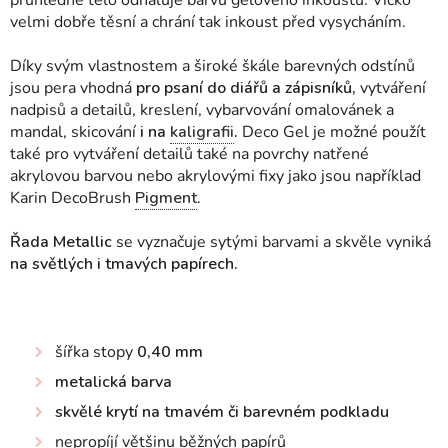
průhledné tělo odhaluje barvu gelového inkoustu. Víčko
velmi dobře těsní a chrání tak inkoust před vysycháním.
Díky svým vlastnostem a široké škále barevných odstínů
jsou pera vhodná
pro psaní do diářů a zápisníků,
vytváření
nadpisů a detailů, kreslení, vybarvování omalovánek a
mandal, skicování
i na
kaligrafii
.
Deco Gel je možné použít
také pro vytváření detailů také na povrchy natřené
akrylovou barvou nebo akrylovými fixy jako jsou například
Karin DecoBrush
Pigment
.
Řada Metallic
se vyznačuje sytými barvami a skvěle vyniká
na světlých i tmavých papírech.
šířka stopy
0,40 mm
metalická barva
skvělé krytí na tmavém či barevném podkladu
nepropíjí většinu běžných papírů