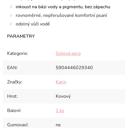
inkoust na bázi vody a pigmentu, bez zápachu
rovnoměrné, nepřerušované komfortní psaní
odolný vůči vodě
Kategorie
:
Gelová pera
EAN
:
5904446029340
Značky
:
Karin
Hrot
:
Kovový
Balení
:
1 ks
Gumovací
:
ne