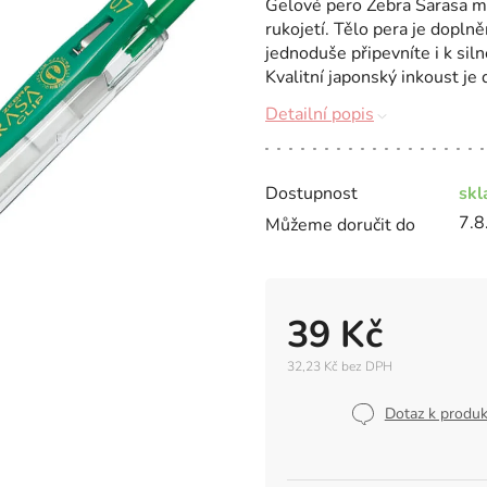
Gelové pero Zebra Sarasa 
rukojetí. Tělo pera je dopln
jednoduše připevníte i k sil
Kvalitní japonský inkoust je
Detailní popis
Dostupnost
sk
7.8
Můžeme doručit do
39 Kč
32,23 Kč bez DPH
Měrná
cena:
Dotaz k produ