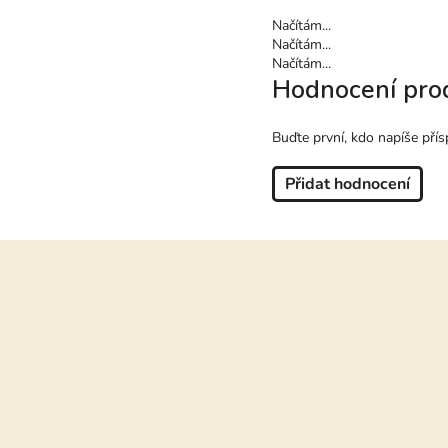
Načítám...
Načítám...
Načítám...
Hodnocení pro
Buďte první, kdo napíše přís
Přidat hodnocení
Z
á
p
a
t
í