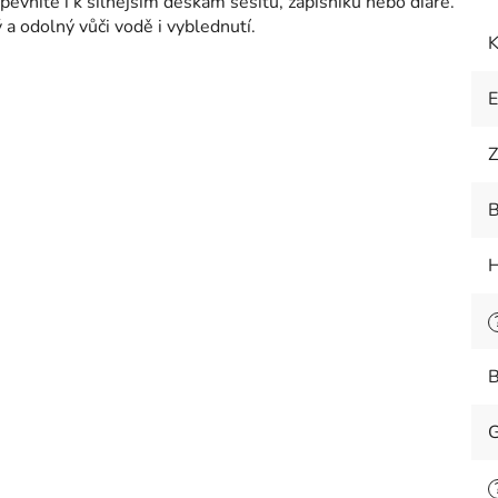
evníte i k silnějším deskám sešitu, zápisníku nebo diáře.
a odolný vůči vodě i vyblednutí.
K
Z
B
H
B
G