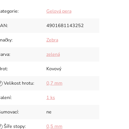
ategorie
:
Gelová pera
EAN
:
4901681143252
načky
:
Zebra
arva
:
zelená
rot
:
Kovový
Velikost hrotu
:
0,7 mm
?
alení
:
1 ks
umovací
:
ne
Šíře stopy
:
0,5 mm
?