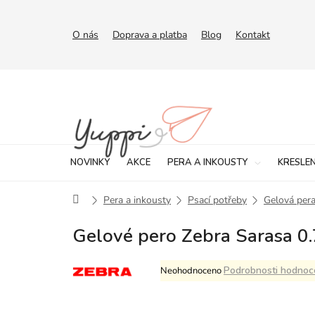
Přejít
na
obsah
O nás
Doprava a platba
Blog
Kontakt
NOVINKY
AKCE
PERA A INKOUSTY
KRESLEN
Domů
Pera a inkousty
Psací potřeby
Gelová per
Gelové pero Zebra Sarasa 0.
Průměrné
Podrobnosti hodnoc
Neohodnoceno
hodnocení
produktu
je