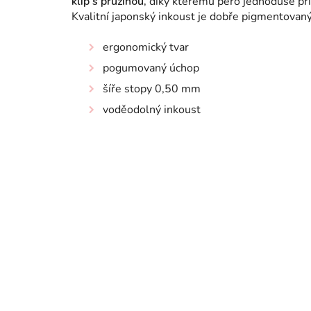
klip s pružinou,
díky kterému pero jednoduše přip
Kvalitní japonský inkoust je dobře pigmentovaný 
ergonomický tvar
pogumovaný úchop
šíře stopy 0,50 mm
voděodolný inkoust