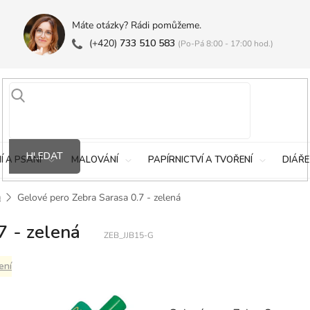
Máte otázky? Rádi pomůžeme.
(+420)
733 510 583
(Po-Pá 8:00 - 17:00 hod.)
HLEDAT
Í A PSANÍ
MALOVÁNÍ
PAPÍRNICTVÍ A TVOŘENÍ
DIÁŘE
a
Gelové pero Zebra Sarasa 0.7 - zelená
7 - zelená
ZEB_JJB15-G
ení