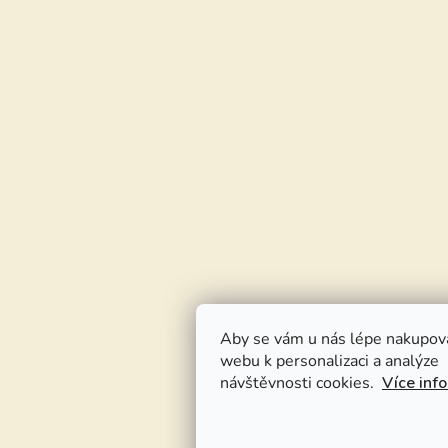
Aby se vám u nás lépe nakupov
webu k personalizaci a analýze
návštěvnosti cookies.
Více inf