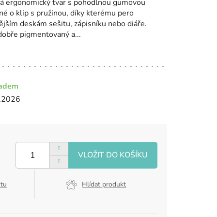
má ergonomický tvar s pohodlnou gumovou
ěné o klip s pružinou, díky kterému pero
nějším deskám sešitu, zápisníku nebo diáře.
 dobře pigmentovaný a...
ladem
.2026
ktu
Hlídat produkt