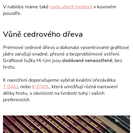
V nabídce máme také
sadu všech tvrdostí
v kovovém
pouzdře.
Vůně cedrového dřeva
Prémiové cedrové dřevo a dokonale vycentrované grafitové
jádro zaručují snadné, přesné a bezproblémové ostření.
Grafitové tužky Hi-Uni jsou
dodávané
nenaostřené
, bez
hrotu.
K naostření doporučujeme vybírat kvalitní ořezávátka
T’GALL
nebo
K’ZOOL
, která umožňují různá nastavení
délky hrotu, v závislosti na tvrdosti tuhy i vašich
preferencích.