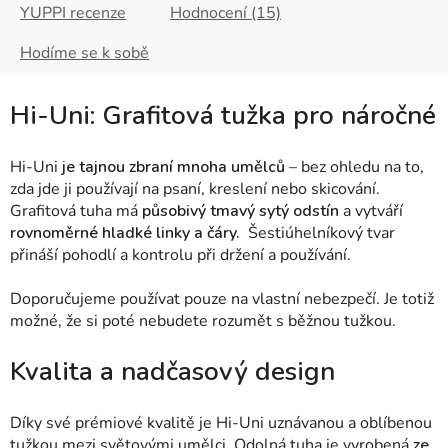
YUPPI recenze
Hodnocení (15)
Hodíme se k sobě
Hi-Uni: Grafitová tužka pro náročné
Hi-Uni
je tajnou zbraní mnoha umělců
– bez ohledu na to,
zda jde ji používají na psaní, kreslení nebo skicování.
Grafitová tuha má
působivý tmavý sytý odstín
a vytváří
rovnoměrné hladké linky a čáry.
Šestiúhelníkový tvar
přináší pohodlí a kontrolu při držení a používání.
Doporučujeme používat pouze na vlastní nebezpečí. Je totiž
možné, že si poté nebudete rozumět s běžnou tužkou.
Kvalita a nadčasový design
Díky své prémiové kvalitě je Hi-Uni uznávanou a oblíbenou
tužkou mezi světovými umělci. Odolná tuha je vyrobená
ze