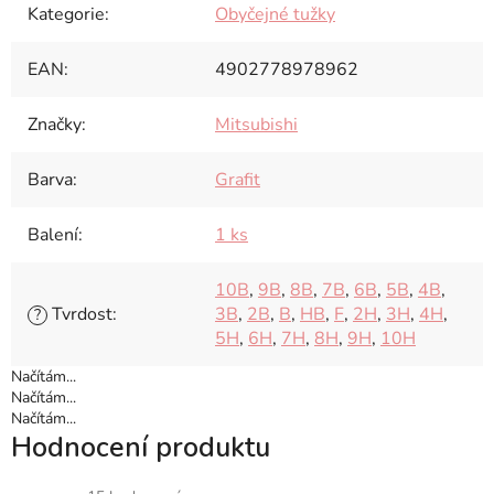
Kategorie
:
Obyčejné tužky
EAN
:
4902778978962
Značky
:
Mitsubishi
Barva
:
Grafit
Balení
:
1 ks
10B
,
9B
,
8B
,
7B
,
6B
,
5B
,
4B
,
Tvrdost
:
3B
,
2B
,
B
,
HB
,
F
,
2H
,
3H
,
4H
,
?
5H
,
6H
,
7H
,
8H
,
9H
,
10H
Načítám...
Načítám...
Načítám...
Hodnocení produktu