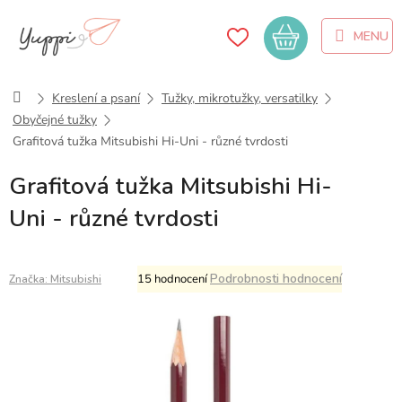
Přejít
na
Nákupní
obsah
košík
Domů
Kreslení a psaní
Tužky, mikrotužky, versatilky
Obyčejné tužky
Grafitová tužka Mitsubishi Hi-Uni - různé tvrdosti
Grafitová tužka Mitsubishi Hi-
Uni - různé tvrdosti
Průměrné
Podrobnosti hodnocení
15 hodnocení
Značka:
Mitsubishi
hodnocení
produktu
je
4,5
z
5
hvězdiček.