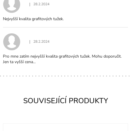
|
28.2.2024
Hodnocení produktu je 5 z 5 hvězdiček.
Nejvyšší kvalita grafitových tužek.
|
28.2.2024
Hodnocení produktu je 5 z 5 hvězdiček.
Pro mne zatím nejvyšší kvalita grafitových tužek. Mohu doporučit.
Jen ta vyšší cena...
SOUVISEJÍCÍ PRODUKTY