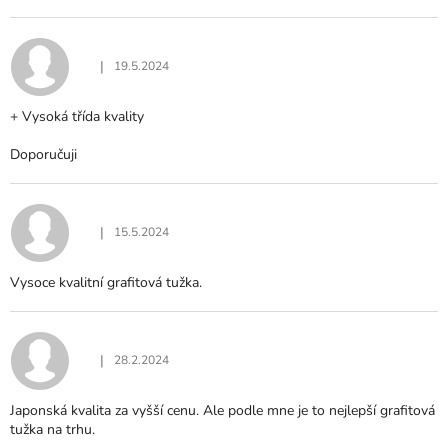
|
19.5.2024
Hodnocení produktu je 5 z 5 hvězdiček.
+ Vysoká třída kvality
Doporučuji
|
15.5.2024
Hodnocení produktu je 5 z 5 hvězdiček.
Vysoce kvalitní grafitová tužka.
|
28.2.2024
Hodnocení produktu je 5 z 5 hvězdiček.
Japonská kvalita za vyšší cenu. Ale podle mne je to nejlepší grafitová
tužka na trhu.