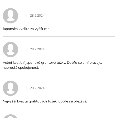
|
28.2.2024
Hodnocení produktu je 5 z 5 hvězdiček.
Japonská kvalita za vyšší cenu.
|
28.2.2024
Hodnocení produktu je 5 z 5 hvězdiček.
Velmi kvalitní japonské grafitové tužky. Dobře se s ní pracuje,
naprostá spokojenost.
|
28.2.2024
Hodnocení produktu je 5 z 5 hvězdiček.
Nejvyšší kvalita grafitových tužek, dobře se ořezává.