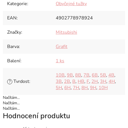
Kategorie
:
Obyčejné tužky
EAN
:
4902778978924
Značky
:
Mitsubishi
Barva
:
Grafit
Balení
:
1 ks
10B
,
9B
,
8B
,
7B
,
6B
,
5B
,
4B
,
Tvrdost
:
3B
,
2B
,
B
,
HB
,
F
,
2H
,
3H
,
4H
,
?
5H
,
6H
,
7H
,
8H
,
9H
,
10H
Načítám...
Načítám...
Načítám...
Hodnocení produktu