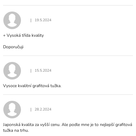
|
19.5.2024
Hodnocení produktu je 5 z 5 hvězdiček.
+ Vysoká třída kvality
Doporučuji
|
15.5.2024
Hodnocení produktu je 5 z 5 hvězdiček.
Vysoce kvalitní grafitová tužka.
|
28.2.2024
Hodnocení produktu je 5 z 5 hvězdiček.
Japonská kvalita za vyšší cenu. Ale podle mne je to nejlepší grafitová
tužka na trhu.