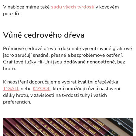
V nabídce máme také
sadu všech tvrdostí
v kovovém
pouzdře.
Vůně cedrového dřeva
Prémiové cedrové dřevo a dokonale vycentrované grafitové
jádro zaručují snadné, přesné a bezproblémové ostření.
Grafitové tužky Hi-Uni jsou
dodávané
nenaostřené
, bez
hrotu.
K naostření doporučujeme vybírat kvalitní ořezávátka
T’GALL
nebo
K’ZOOL
, která umožňují různá nastavení
délky hrotu, v závislosti na tvrdosti tuhy i vašich
preferencích.