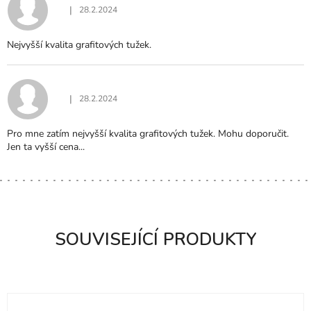
|
28.2.2024
Hodnocení produktu je 5 z 5 hvězdiček.
Nejvyšší kvalita grafitových tužek.
|
28.2.2024
Hodnocení produktu je 5 z 5 hvězdiček.
Pro mne zatím nejvyšší kvalita grafitových tužek. Mohu doporučit.
Jen ta vyšší cena...
SOUVISEJÍCÍ PRODUKTY