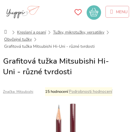
Přejít
na
Nákupní
obsah
košík
Domů
Kreslení a psaní
Tužky, mikrotužky, versatilky
Obyčejné tužky
Grafitová tužka Mitsubishi Hi-Uni - různé tvrdosti
Grafitová tužka Mitsubishi Hi-
Uni - různé tvrdosti
Průměrné
Podrobnosti hodnocení
15 hodnocení
Značka:
Mitsubishi
hodnocení
produktu
je
4,5
z
5
hvězdiček.