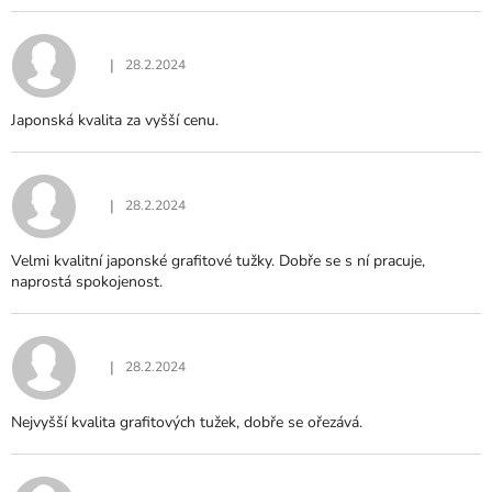
|
28.2.2024
Hodnocení produktu je 5 z 5 hvězdiček.
Japonská kvalita za vyšší cenu.
|
28.2.2024
Hodnocení produktu je 5 z 5 hvězdiček.
Velmi kvalitní japonské grafitové tužky. Dobře se s ní pracuje,
naprostá spokojenost.
|
28.2.2024
Hodnocení produktu je 5 z 5 hvězdiček.
Nejvyšší kvalita grafitových tužek, dobře se ořezává.