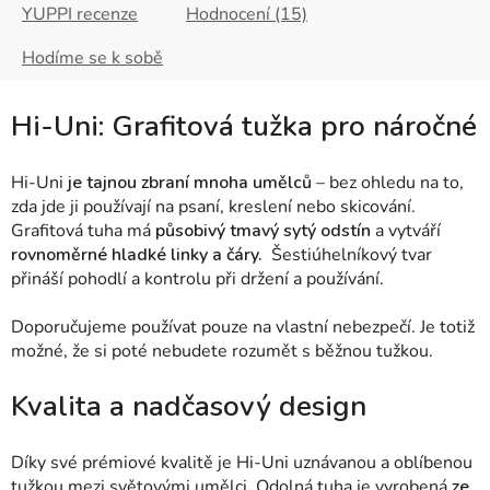
YUPPI recenze
Hodnocení (15)
Hodíme se k sobě
Hi-Uni: Grafitová tužka pro náročné
Hi-Uni
je tajnou zbraní mnoha umělců
– bez ohledu na to,
zda jde ji používají na psaní, kreslení nebo skicování.
Grafitová tuha má
působivý tmavý sytý odstín
a vytváří
rovnoměrné hladké linky a čáry.
Šestiúhelníkový tvar
přináší pohodlí a kontrolu při držení a používání.
Doporučujeme používat pouze na vlastní nebezpečí. Je totiž
možné, že si poté nebudete rozumět s běžnou tužkou.
Kvalita a nadčasový design
Díky své prémiové kvalitě je Hi-Uni uznávanou a oblíbenou
tužkou mezi světovými umělci. Odolná tuha je vyrobená
ze