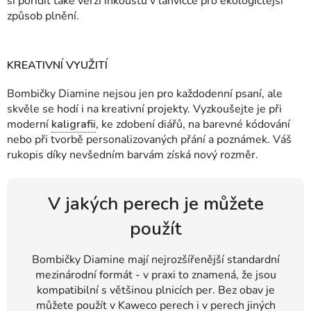
si pořídit také verzi inkoustu v lahvičce pro ekologičtější
způsob plnění.
KREATIVNÍ VYUŽITÍ
Bombičky Diamine nejsou jen pro každodenní psaní, ale
skvěle se hodí i na kreativní projekty. Vyzkoušejte je při
moderní
kaligrafii
, ke zdobení diářů, na barevné kódování
nebo při tvorbě personalizovaných přání a poznámek. Váš
rukopis díky nevšedním barvám získá nový rozměr.
V jakých perech je můžete
použít
Bombičky Diamine mají nejrozšířenější standardní
mezinárodní formát - v praxi to znamená, že jsou
kompatibilní s většinou plnicích per. Bez obav je
můžete použít v Kaweco perech i v perech jiných