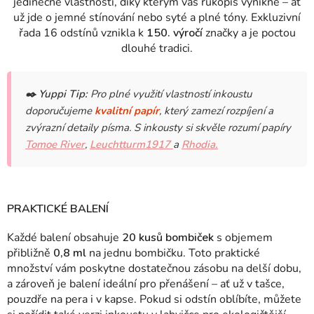
jedinečné vlastnosti, díky kterým váš rukopis vynikne – ať
už jde o jemné stínování nebo syté a plné tóny.
Exkluzivní
řada 16 odstínů vznikla k
150. výročí
značky a je poctou
dlouhé tradici.
✒️
Yuppi Tip:
Pro plné využití vlastností inkoustu
doporučujeme
kvalitní papír
, který zamezí rozpíjení a
zvýrazní detaily písma. S inkousty si skvěle rozumí papíry
Tomoe River
,
Leuchtturm1917
a
Rhodia.
PRAKTICKÉ BALENÍ
Každé balení obsahuje
20 kusů bombiček
s objemem
přibližně
0,8 ml
na jednu bombičku. Toto praktické
množství vám poskytne dostatečnou zásobu na delší dobu,
a zároveň je balení ideální pro přenášení – ať už v tašce,
pouzdře na pera i v kapse. Pokud si odstín oblíbíte, můžete