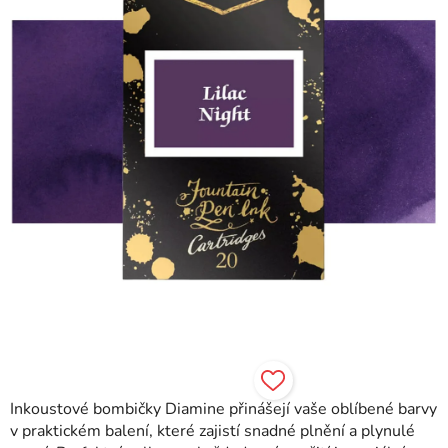
hvězdiček.
Inkoustové bombičky Diamine přinášejí vaše oblíbené barvy
v praktickém balení, které zajistí snadné plnění a plynulé