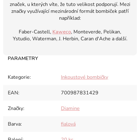
značek, u kterých víte, že tuto velikost podporují. Mezi
značky využívající mezinárodní formát bombiček patří
například:
Faber-Castell,
Kaweco
, Monteverde, Pelikan,
Ystudio, Waterman, J. Herbin, Caran d'Ache a další.
Kategorie
:
Inkoustové bombičky
EAN
:
700987831429
Značky
:
Diamine
Barva
:
fialová
Balení
:
20 ks