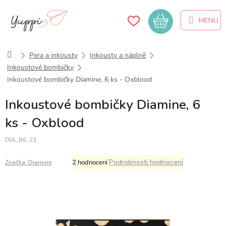
Přejít
na
Nákupní
obsah
košík
Domů
Pera a inkousty
Inkousty a náplně
Inkoustové bombičky
Inkoustové bombičky Diamine, 6 ks - Oxblood
Inkoustové bombičky Diamine, 6
ks - Oxblood
DIA_B6_23
Průměrné
Podrobnosti hodnocení
2 hodnocení
Značka:
Diamine
hodnocení
produktu
je
5,0
z
5