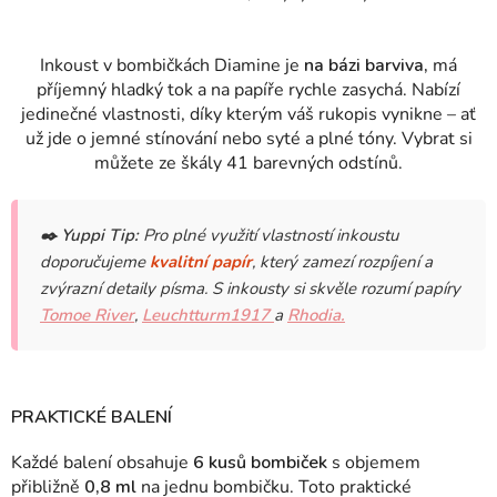
Inkoust v bombičkách Diamine je
na bázi barviva,
má
příjemný hladký tok a na papíře rychle zasychá. Nabízí
jedinečné vlastnosti, díky kterým váš rukopis vynikne – ať
už jde o jemné stínování nebo syté a plné tóny. Vybrat si
můžete ze škály 41 barevných odstínů.
✒️
Yuppi Tip:
Pro plné využití vlastností inkoustu
doporučujeme
kvalitní papír
, který zamezí rozpíjení a
zvýrazní detaily písma. S inkousty si skvěle rozumí papíry
Tomoe River
,
Leuchtturm1917
a
Rhodia.
PRAKTICKÉ BALENÍ
Každé balení obsahuje
6 kusů bombiček
s objemem
přibližně
0,8 ml
na jednu bombičku. Toto praktické