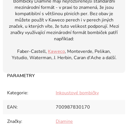
Bombičky Diamine mají nejrozšířenější standardní
mezinárodní formát - v praxi to znamená, že jsou
kompatibilní s většinou plnicích per. Bez obav je
můžete použít v Kaweco perech i v perech jiných
značek, u kterých víte, že tuto velikost podporují. Mezi
značky využívající mezinárodní formát bombiček patří
například:
Faber-Castell,
Kaweco
, Monteverde, Pelikan,
Ystudio, Waterman, J. Herbin, Caran d'Ache a další.
Kategorie
:
Inkoustové bombičky
EAN
:
700987830170
Značky
:
Diamine