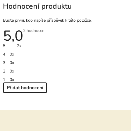
Hodnocení produktu
Buďte první, kdo napíše příspěvek k této položce.
5,0
Průměrné
2 hodnocení
hodnocení
produktu
je
5
2x
5,0
z
4
0x
5
hvězdiček.
3
0x
2
0x
1
0x
Přidat hodnocení
V
Ý
P
Z
I
S
á
H
O