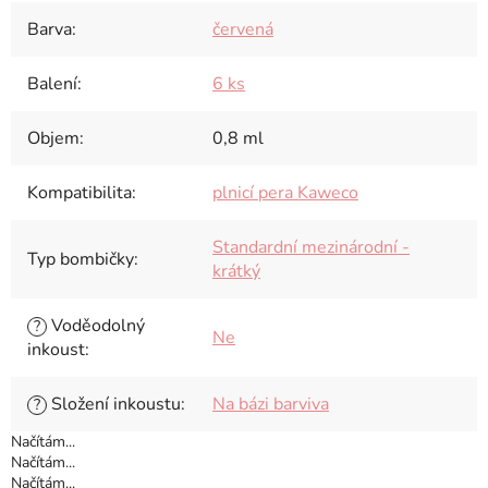
Barva
:
červená
Balení
:
6 ks
Objem
:
0,8 ml
Kompatibilita
:
plnicí pera Kaweco
Standardní mezinárodní -
Typ bombičky
:
krátký
Voděodolný
?
Ne
inkoust
:
Složení inkoustu
:
Na bázi barviva
?
Načítám...
Načítám...
Načítám...