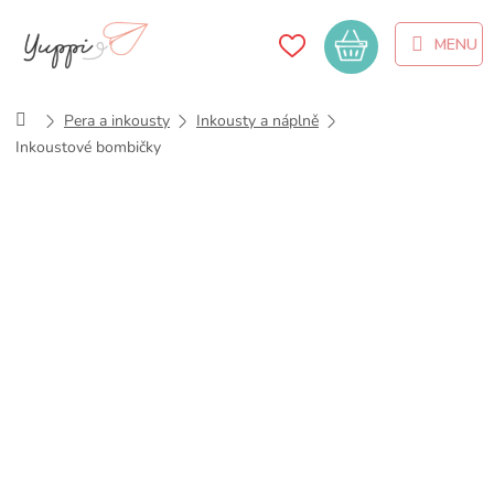
Přejít
na
Nákupní
obsah
košík
Domů
Pera a inkousty
Inkousty a náplně
Inkoustové bombičky