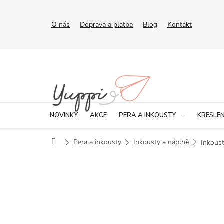
Přejít
na
obsah
O nás
Doprava a platba
Blog
Kontakt
NOVINKY
AKCE
PERA A INKOUSTY
KRESLEN
Domů
Pera a inkousty
Inkousty a náplně
Inkoust