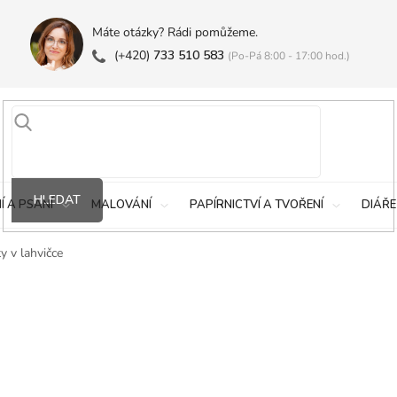
Máte otázky? Rádi pomůžeme.
(+420)
733 510 583
(Po-Pá 8:00 - 17:00 hod.)
HLEDAT
Í A PSANÍ
MALOVÁNÍ
PAPÍRNICTVÍ A TVOŘENÍ
DIÁŘE
y v lahvičce