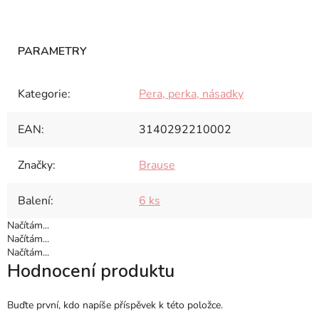
Kategorie
:
Pera, perka, násadky
EAN
:
3140292210002
Značky
:
Brause
Balení
:
6 ks
Načítám...
Načítám...
Načítám...
Hodnocení produktu
Buďte první, kdo napíše příspěvek k této položce.