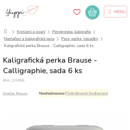
Přejít
na
Nákupní
obsah
košík
Domů
Kreslení a psaní
Perokresba, kaligrafie
Namáčecí a kaligrafická pera
Pera, perka, násadky
Kaligrafická perka Brause - Calligraphie, sada 6 ks
Kaligrafická perka Brause -
Calligraphie, sada 6 ks
BRA_21000B
Průměrné
Podrobnosti hodnocení
Neohodnoceno
Značka:
Brause
hodnocení
produktu
je
0,0
z
5