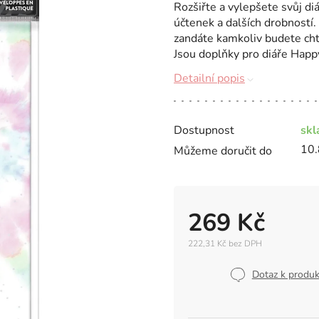
Rozšiřte a vylepšete svůj di
účtenek a dalších drobností.
zandáte kamkoliv budete chtí
Jsou doplňky pro diáře Happy
Detailní popis
Dostupnost
sk
10.
Můžeme doručit do
269 Kč
222,31 Kč bez DPH
Měrná
cena:
Dotaz k produ