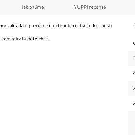
Jak balíme
YUPPI recenze
 pro zakládání poznámek, účtenek a dalších drobností.
 kamkoliv budete chtít.
K
Z
V
V