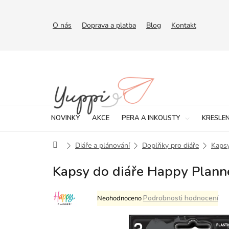
Přejít
na
obsah
O nás
Doprava a platba
Blog
Kontakt
NOVINKY
AKCE
PERA A INKOUSTY
KRESLEN
Domů
Diáře a plánování
Doplňky pro diáře
Kapsy
Kapsy do diáře Happy Plann
Průměrné
Podrobnosti hodnocení
Neohodnoceno
hodnocení
produktu
je