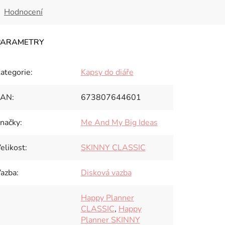
Hodnocení
ategorie
:
Kapsy do diáře
EAN
:
673807644601
načky
:
Me And My Big Ideas
elikost
:
SKINNY CLASSIC
azba
:
Disková vazba
Happy Planner
CLASSIC
,
Happy
Planner SKINNY