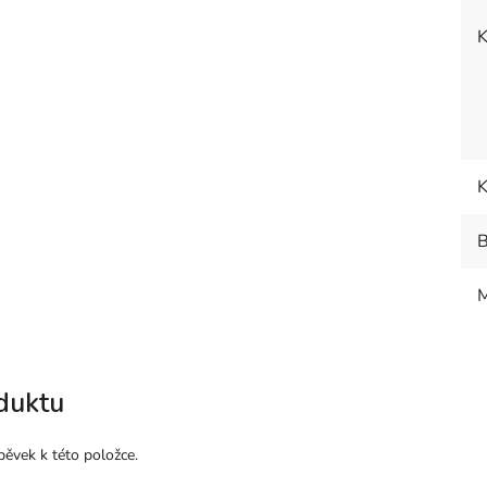
K
K
B
M
duktu
pěvek k této položce.