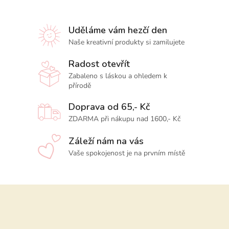
Uděláme vám hezčí den
Naše kreativní produkty si zamilujete
Radost otevřít
Zabaleno s láskou a ohledem k
přírodě
Doprava od 65,- Kč
ZDARMA při nákupu nad 1600,- Kč
Záleží nám na vás
Vaše spokojenost je na prvním místě
Z
á
p