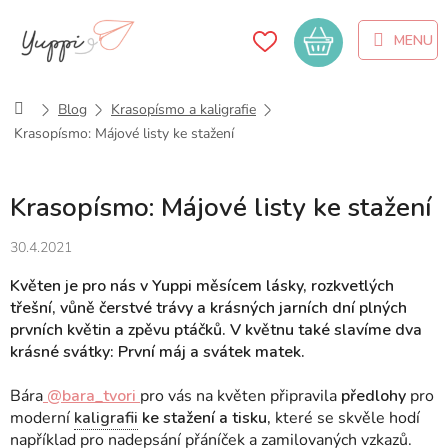
Přejít
na
Nákupní
obsah
košík
Domů
Blog
Krasopísmo a kaligrafie
Krasopísmo: Májové listy ke stažení
Krasopísmo: Májové listy ke stažení
30.4.2021
Květen je pro nás v Yuppi měsícem lásky, rozkvetlých
třešní, vůně čerstvé trávy a krásných jarních dní plných
prvních květin a zpěvu ptáčků. V květnu také slavíme dva
krásné svátky: První máj a svátek matek.
Bára
@bara_tvori
pro vás na květen připravila
předlohy
pro
moderní
kaligrafii
ke stažení a tisku,
které se skvěle hodí
například pro nadepsání přáníček a zamilovaných vzkazů.