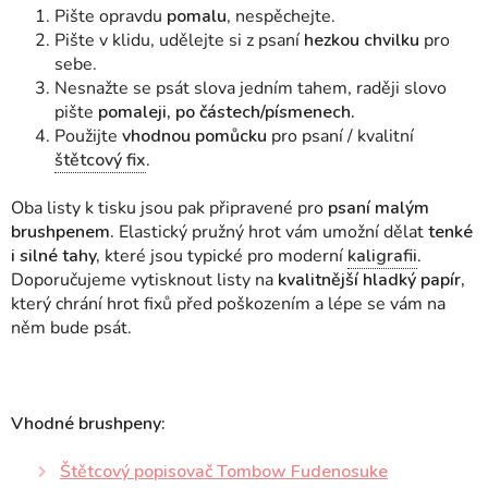
Pište opravdu
pomalu
, nespěchejte.
Pište v klidu, udělejte si z psaní
hezkou chvilku
pro
sebe.
Nesnažte se psát slova jedním tahem, raději slovo
pište
pomaleji, po částech/písmenech.
Použijte
vhodnou pomůcku
pro psaní / kvalitní
štětcový fix
.
Oba listy k tisku jsou pak připravené pro
psaní malým
brushpenem.
Elastický pružný hrot vám umožní dělat
tenké
i silné tahy,
které jsou typické pro moderní
kaligrafii
.
Doporučujeme vytisknout listy na
kvalitnější hladký papír,
který chrání hrot fixů před poškozením a lépe se vám na
něm bude psát.
Vhodné brushpeny:
Štětcový popisovač Tombow Fudenosuke