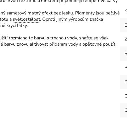
ářů. Svou texturou a efektem připomínají temperové barvy.
K
edný sametový
matný efekt
bez lesku. Pigmenty jsou pečlivě
stotu a
světlostálost
. Oproti jiným výrobcům značka
é krycí látky.
žití
rozmíchejte barvu s trochou vody,
snažte se však
Z
žné barvu znovu aktivovat přidáním vody a opětovně použít.
B
B
P
O
O