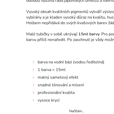
oblibou využívá řada japonských umělců a návrh
Vysoký obsah kvalitních pigmentů vytváří výsl
vybírány a je kladen vysoký důraz na kvalitu, hu
Holbein nepřidává do svých kvašových barev žádn
Malé tubičky v sobě ukrývají
15ml barvy.
Pro pou
barvu příliš nenaředit. Po zaschnutí je vždy mo
barva na vodní bázi (vodou ředitelná)
1 barva = 15ml
matný sametový efekt
snadné tónování a mísení
profesionální kvalita
vysoce krycí
Načítám...