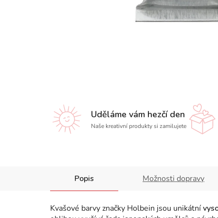
Uděláme vám hezčí den
Naše kreativní produkty si zamilujete
Popis
Možnosti dopravy
Kvašové barvy značky Holbein jsou unikátní
vys