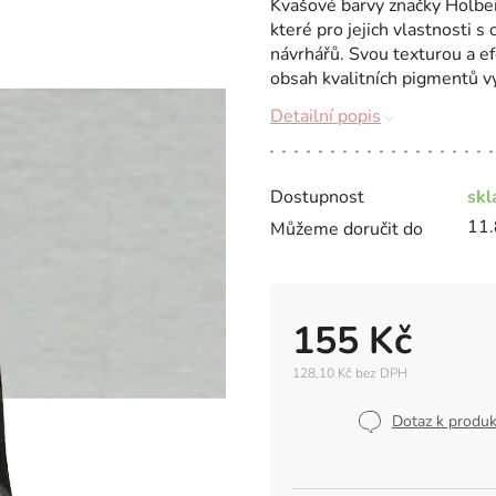
Kvašové barvy značky Holbei
které pro jejich vlastnosti 
návrhářů. Svou texturou a e
obsah kvalitních pigmentů vy
Detailní popis
Dostupnost
sk
11.
Můžeme doručit do
155 Kč
128,10 Kč bez DPH
Měrná
cena:
Dotaz k produ