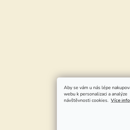
Aby se vám u nás lépe nakupov
webu k personalizaci a analýze
návštěvnosti cookies.
Více inf