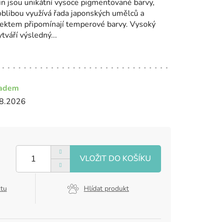
n jsou unikátní vysoce pigmentované barvy,
s oblibou využívá řada japonských umělců a
fektem připomínají temperové barvy. Vysoký
tváří výsledný...
ladem
8.2026
ktu
Hlídat produkt