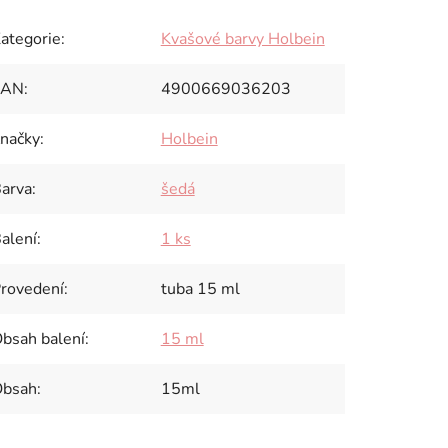
ategorie
:
Kvašové barvy Holbein
EAN
:
4900669036203
načky
:
Holbein
arva
:
šedá
alení
:
1 ks
rovedení
:
tuba 15 ml
bsah balení
:
15 ml
bsah
:
15ml