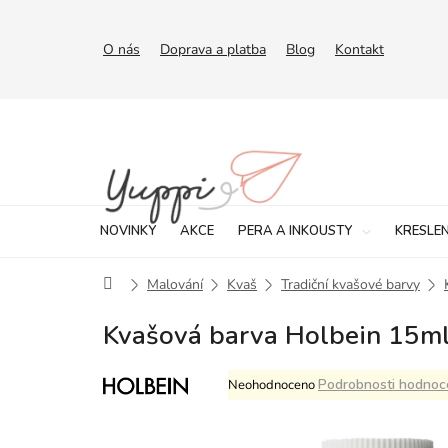
Přejít
na
obsah
O nás
Doprava a platba
Blog
Kontakt
NOVINKY
AKCE
PERA A INKOUSTY
KRESLEN
Domů
Malování
Kvaš
Tradiční kvašové barvy
Kvašová barva Holbein 15ml
Průměrné
Podrobnosti hodnoc
Neohodnoceno
hodnocení
produktu
je