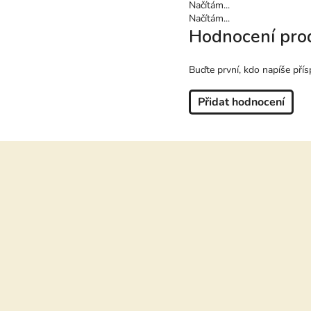
Načítám...
Načítám...
Hodnocení pro
Buďte první, kdo napíše přís
Přidat hodnocení
Z
á
p
a
t
í