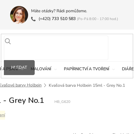
Máte otázky? Rádi pomůžeme.
(+420)
733 510 583
(Po-Pá 8:00 - 17:00 hod.)
HLEDAT
Í A PSANÍ
MALOVÁNÍ
PAPÍRNICTVÍ A TVOŘENÍ
DIÁŘE
Kvašové barvy Holbein
Kvašová barva Holbein 15ml - Grey No.1
 - Grey No.1
HB_G620
ení