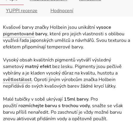
YUPPI recenze
Hodnocení
Kvašové barvy značky Holbein jsou unikátní
vysoce
pigmentované
barvy
, které pro jejich vlastnosti s oblibou
využívá řada japonských umělců a návrhářů. Svou texturou a
efektem připomínají temperové barvy.
Vysoký obsah kvalitních pigmentů vytváří výsledný
sametový
matný efekt
bez lesku. Pigmenty jsou pečlivě
vybírány a je kladen vysoký důraz na kvalitu, hustotu a
světlostálost
. Oproti jiným výrobcům značka Holbein
nepřidává do svých kvašových barev žádné krycí látky.
Malé tubičky v sobě ukrývají
15ml barvy.
Pro
použití
rozmíchejte barvu s trochou vody,
snažte se však
barvu příliš nenaředit. Po zaschnutí je vždy možné barvu
znovu aktivovat přidáním vody a opětovně použít.