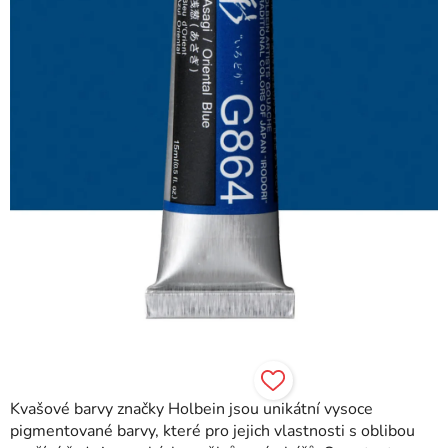
hvězdiček.
Kvašové barvy značky Holbein jsou unikátní vysoce
pigmentované barvy, které pro jejich vlastnosti s oblibou