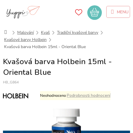
Přejít
na
Nákupní
obsah
košík
Domů
Malování
Kvaš
Tradiční kvašové barvy
Kvašové barvy Holbein
Kvašová barva Holbein 15ml - Oriental Blue
Kvašová barva Holbein 15ml -
Oriental Blue
HB_G864
Průměrné
Podrobnosti hodnocení
Neohodnoceno
hodnocení
produktu
je
0,0
z
5