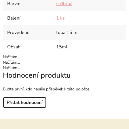
Barva
:
stříbrná
Balení
:
1 ks
Provedení
:
tuba 15 ml
Obsah
:
15ml
Načítám...
Načítám...
Načítám...
Hodnocení produktu
Buďte první, kdo napíše příspěvek k této položce.
Přidat hodnocení
Z