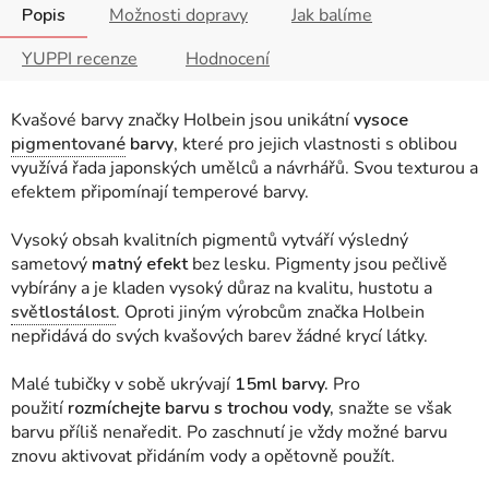
Popis
Možnosti dopravy
Jak balíme
YUPPI recenze
Hodnocení
Kvašové barvy značky Holbein jsou unikátní
vysoce
pigmentované
barvy
, které pro jejich vlastnosti s oblibou
využívá řada japonských umělců a návrhářů. Svou texturou a
efektem připomínají temperové barvy.
Vysoký obsah kvalitních pigmentů vytváří výsledný
sametový
matný efekt
bez lesku. Pigmenty jsou pečlivě
vybírány a je kladen vysoký důraz na kvalitu, hustotu a
světlostálost
. Oproti jiným výrobcům značka Holbein
nepřidává do svých kvašových barev žádné krycí látky.
Malé tubičky v sobě ukrývají
15ml barvy.
Pro
použití
rozmíchejte barvu s trochou vody,
snažte se však
barvu příliš nenaředit. Po zaschnutí je vždy možné barvu
znovu aktivovat přidáním vody a opětovně použít.