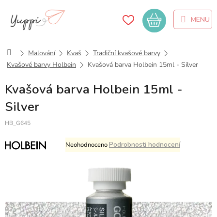
Přejít
na
Nákupní
obsah
košík
Domů
Malování
Kvaš
Tradiční kvašové barvy
Kvašové barvy Holbein
Kvašová barva Holbein 15ml - Silver
Kvašová barva Holbein 15ml -
Silver
HB_G645
Průměrné
Podrobnosti hodnocení
Neohodnoceno
hodnocení
produktu
je
0,0
z
5
hvězdiček.