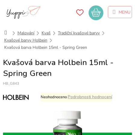
Přejít
na
Nákupní
obsah
košík
Domů
Malování
Kvaš
Tradiční kvašové barvy
Kvašové barvy Holbein
Kvašová barva Holbein 15ml - Spring Green
Kvašová barva Holbein 15ml -
Spring Green
HB_G843
Průměrné
Podrobnosti hodnocení
Neohodnoceno
hodnocení
produktu
je
0,0
z
5