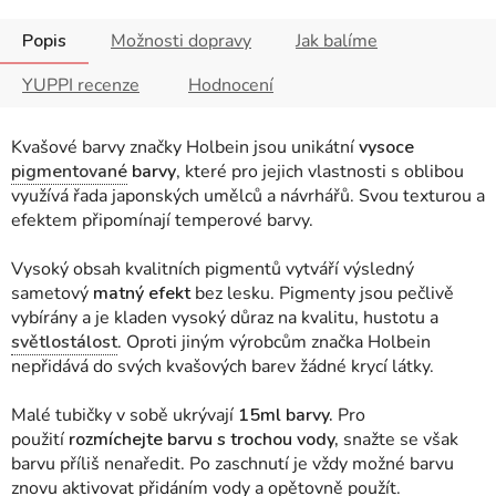
Popis
Možnosti dopravy
Jak balíme
YUPPI recenze
Hodnocení
Kvašové barvy značky Holbein jsou unikátní
vysoce
pigmentované
barvy
, které pro jejich vlastnosti s oblibou
využívá řada japonských umělců a návrhářů. Svou texturou a
efektem připomínají temperové barvy.
Vysoký obsah kvalitních pigmentů vytváří výsledný
sametový
matný efekt
bez lesku. Pigmenty jsou pečlivě
vybírány a je kladen vysoký důraz na kvalitu, hustotu a
světlostálost
. Oproti jiným výrobcům značka Holbein
nepřidává do svých kvašových barev žádné krycí látky.
Malé tubičky v sobě ukrývají
15ml barvy.
Pro
použití
rozmíchejte barvu s trochou vody,
snažte se však
barvu příliš nenaředit. Po zaschnutí je vždy možné barvu
znovu aktivovat přidáním vody a opětovně použít.