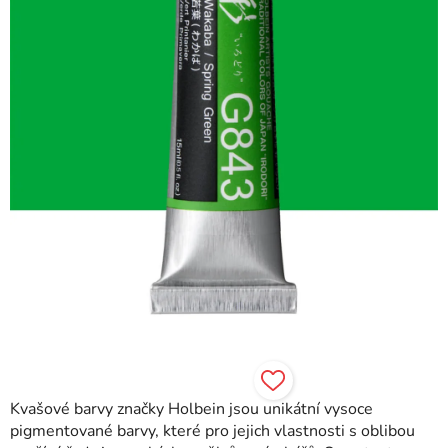
hvězdiček.
Kvašové barvy značky Holbein jsou unikátní vysoce
pigmentované barvy, které pro jejich vlastnosti s oblibou