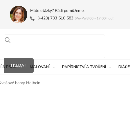
Máte otázky? Rádi pomůžeme.
(+420)
733 510 583
(Po-Pá 8:00 - 17:00 hod.)
HLEDAT
Í A PSANÍ
MALOVÁNÍ
PAPÍRNICTVÍ A TVOŘENÍ
DIÁŘE
Kvašové barvy Holbein