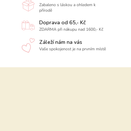
Zabaleno s láskou a ohledem k
přírodě
Doprava od 65,- Kč
ZDARMA při nákupu nad 1600,- Kč
Záleží nám na vás
Vaše spokojenost je na prvním místě
Z
á
p
a
t
í