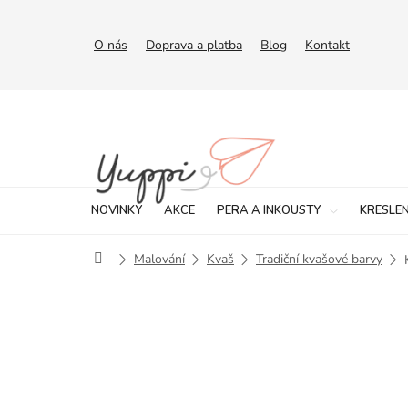
Přejít
na
obsah
O nás
Doprava a platba
Blog
Kontakt
NOVINKY
AKCE
PERA A INKOUSTY
KRESLEN
Domů
Malování
Kvaš
Tradiční kvašové barvy