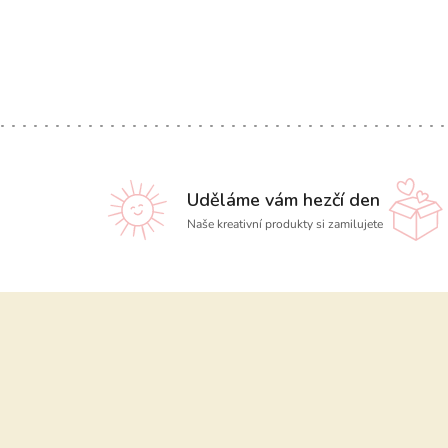
Uděláme vám hezčí den
Naše kreativní produkty si zamilujete
Z
á
p
a
t