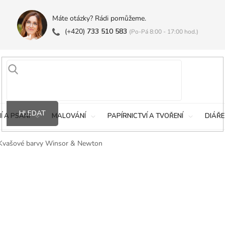
Máte otázky? Rádi pomůžeme.
(+420)
733 510 583
(Po-Pá 8:00 - 17:00 hod.)
HLEDAT
Í A PSANÍ
MALOVÁNÍ
PAPÍRNICTVÍ A TVOŘENÍ
DIÁŘE
Kvašové barvy Winsor & Newton