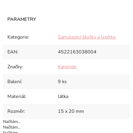
Kategorie
:
Samolepicí bločky a lepítka
EAN
:
4522163038004
Značky
:
Kanmido
Balení
:
9 ks
Materiál
:
látka
Rozměr
:
15 x 20 mm
Načítám...
Načítám...
Načítám...