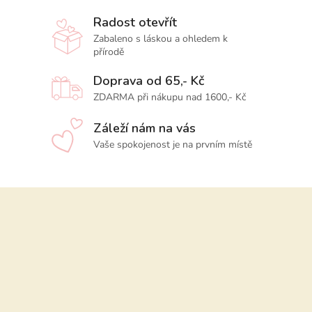
Radost otevřít
Zabaleno s láskou a ohledem k
přírodě
Doprava od 65,- Kč
ZDARMA při nákupu nad 1600,- Kč
Záleží nám na vás
Vaše spokojenost je na prvním místě
Z
á
p
a
t