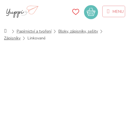
Přejít
na
Nákupní
obsah
košík
Domů
Papírnictví a tvoření
Bloky, zápisníky, sešity
Zápisníky
Linkované