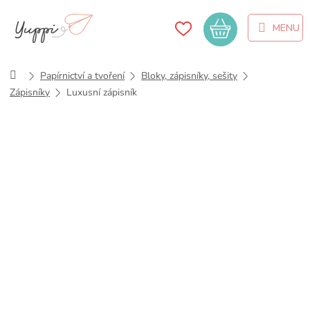
Přejít
na
Nákupní
obsah
košík
Domů
Papírnictví a tvoření
Bloky, zápisníky, sešity
Zápisníky
Luxusní zápisník