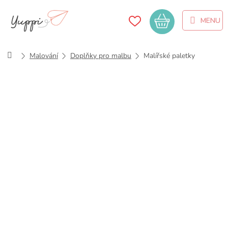
Přejít
na
Nákupní
obsah
košík
Domů
Malování
Doplňky pro malbu
Malířské paletky