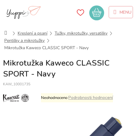
Přejít
na
Nákupní
obsah
košík
Domů
Kreslení a psaní
Tužky, mikrotužky, versatilky
Pentilky a mikrotužky
Mikrotužka Kaweco CLASSIC SPORT - Navy
Mikrotužka Kaweco CLASSIC
SPORT - Navy
KAW_10001735
Průměrné
Podrobnosti hodnocení
Neohodnoceno
hodnocení
produktu
je
0,0
z
5