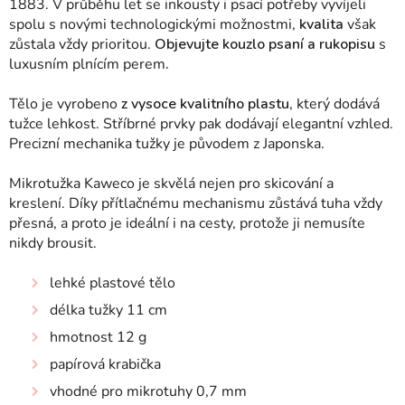
1883. V průběhu let se inkousty i psací potřeby vyvíjeli
spolu s novými technologickými možnostmi,
kvalita
však
zůstala vždy prioritou.
Objevujte kouzlo psaní a rukopisu
s
luxusním plnícím perem
.
Tělo je vyrobeno
z vysoce kvalitního plastu
, který dodává
tužce lehkost. Stříbrné prvky pak dodávají elegantní vzhled.
Precizní mechanika tužky je původem z Japonska.
Mikrotužka Kaweco je skvělá nejen pro skicování a
kreslení.
Díky přítlačnému mechanismu zůstává tuha vždy
přesná, a proto je ideální i na cesty, protože ji nemusíte
nikdy brousit.
lehké plastové tělo
délka tužky 11 cm
hmotnost 12 g
papírová krabička
vhodné pro mikrotuhy 0,7 mm