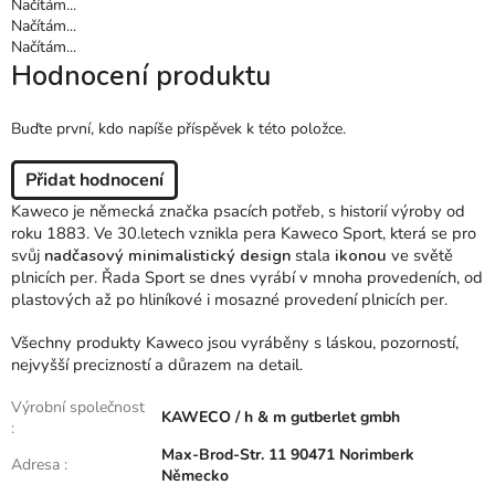
Načítám...
Načítám...
Načítám...
Hodnocení produktu
Buďte první, kdo napíše příspěvek k této položce.
Přidat hodnocení
Kaweco je německá značka psacích potřeb, s historií výroby od
roku 1883. Ve 30.letech vznikla pera Kaweco Sport, která se pro
svůj
nadčasový minimalistický design
stala
ikonou
ve světě
plnicích per. Řada Sport se dnes vyrábí v mnoha provedeních, od
plastových až po hliníkové i mosazné provedení plnicích per.
Všechny produkty Kaweco jsou vyráběny s láskou, pozorností,
nejvyšší precizností a důrazem na detail.
Výrobní společnost
KAWECO / h & m gutberlet gmbh
:
Max-Brod-Str. 11 90471 Norimberk
Adresa
:
Německo