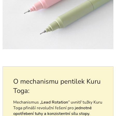
O mechanismu pentilek Kuru
Toga:
Mechanismus
„Lead Rotation“
uvnitř tužky Kuru
Toga přináší revoluční řešení pro
jednotné
opotřebení tuhy a konzistentní sílu stopy.