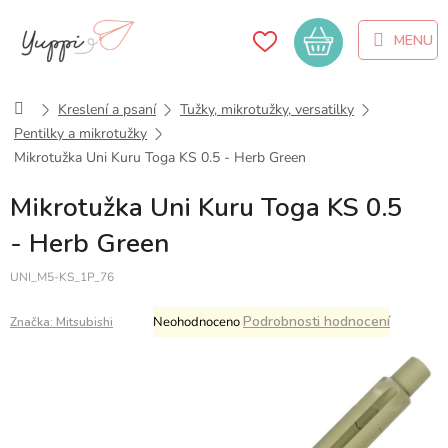
Přejít
na
Nákupní
obsah
košík
Domů
Kreslení a psaní
Tužky, mikrotužky, versatilky
Pentilky a mikrotužky
Mikrotužka Uni Kuru Toga KS 0.5 - Herb Green
Mikrotužka Uni Kuru Toga KS 0.5
- Herb Green
UNI_M5-KS_1P_76
Průměrné
Podrobnosti hodnocení
Neohodnoceno
Značka:
Mitsubishi
hodnocení
produktu
je
0,0
z
5