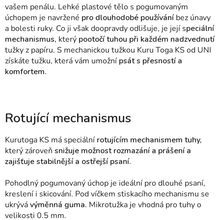
vašem penálu. Lehké plastové tělo s pogumovaným
úchopem je navržené
pro dlouhodobé používání
bez únavy
a bolesti ruky. Co ji však doopravdy odlišuje, je její s
peciální
mechanismus,
který
pootočí tuhou při každém nadzvednutí
tužky z papíru.
S mechanickou tužkou Kuru Toga KS od UNI
získáte tužku, která vám umožní
psát s přesností a
komfortem.
Rotující mechanismus
Kurutoga KS má speciální
rotujícím mechanismem tuhy,
který zároveň
snižuje možnost rozmazání a prášení a
zajišťuje stabilnější a ostřejší psaní.
Pohodlný pogumovaný úchop je ideální pro dlouhé psaní,
kreslení i skicování. Pod víčkem stiskacího mechanismu se
ukrývá
výměnná guma.
Mikrotužka je vhodná pro tuhy o
velikosti 0.5 mm.