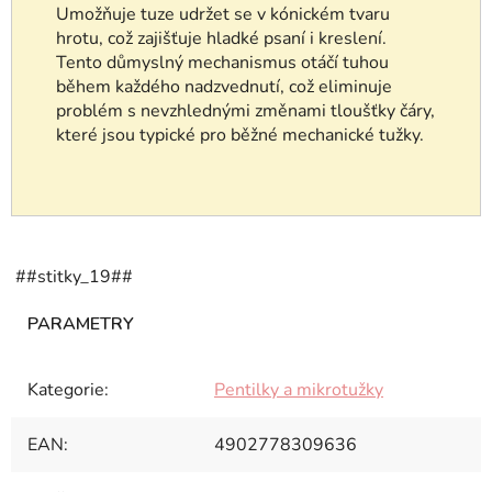
Umožňuje tuze udržet se v kónickém tvaru
hrotu, což zajišťuje hladké psaní i kreslení.
Tento důmyslný mechanismus otáčí tuhou
během každého nadzvednutí, což eliminuje
problém s nevzhlednými změnami tloušťky čáry,
které jsou typické pro běžné mechanické tužky.
##stitky_19##
Kategorie
:
Pentilky a mikrotužky
EAN
:
4902778309636