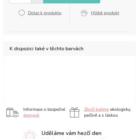
Dotaz k produktu
Hlídat produkt
K dispozici také v těchto barvách
Black
Navy
Blue
Ice
Light
Cream
Blue
Grey
Yellow
Coral
Pink
Informace o bezpečné
Zboží balíme
ekologicky,
dopravě
pečlivě a s láskou
Uděláme vám hezčí den